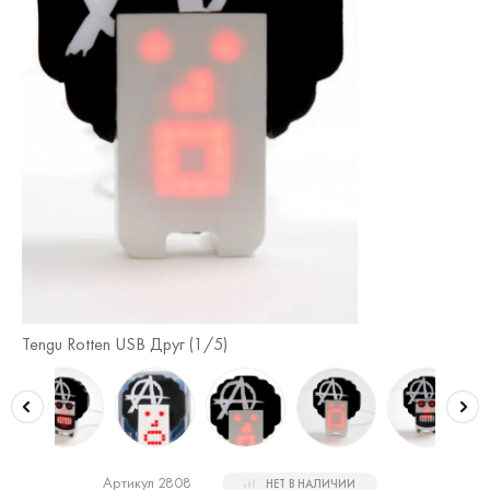
Te
Tengu Rotten USB Друг (
1
/5)
Артикул 2808
НЕТ В НАЛИЧИИ