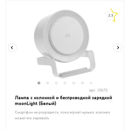
2.5
1
2
3
4
5
6
8
9
10
7
арт. 13672
Лампа с колонкой и беспроводной зарядкой
moonLight (Белый)
Смартфон не разрядится, пока играет музыка: колонка
может его заряжать