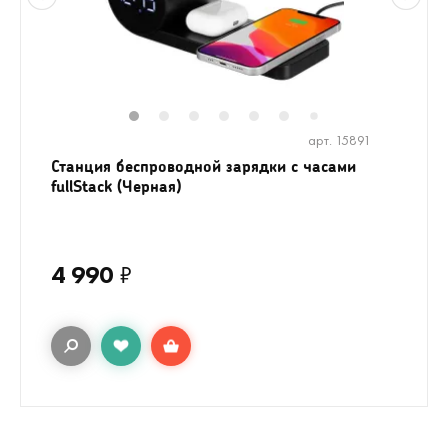
1
2
3
4
5
6
8
9
10
1
7
арт. 15891
Станция беспроводной зарядки с часами
fullStack (Черная)
4 990
₽