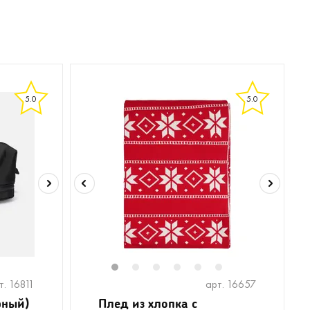
5.0
5.0
1
2
3
4
5
6
т. 16811
арт. 16657
рный)
Плед из хлопка с