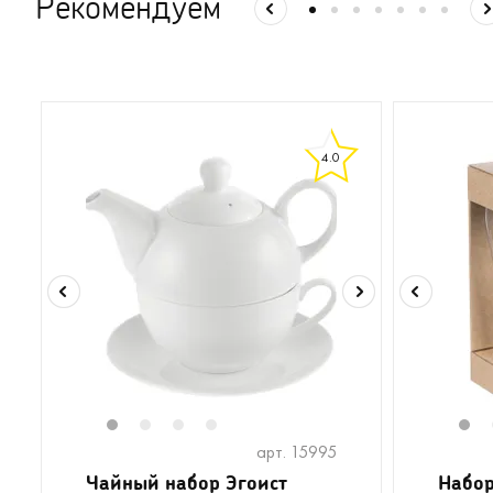
Рекомендуем
4.0
1
2
3
4
1
арт. 15995
Чайный набор Эгоист
Набор