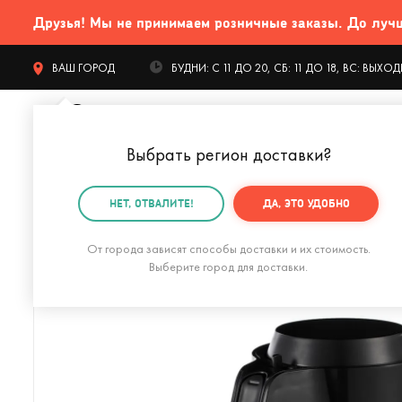
Друзья! Мы не принимаем розничные заказы. До лучших
ВАШ ГОРОД
БУДНИ: С 11 ДО 20, СБ: 11 ДО 18, ВС: ВЫХ
Выбрать регион доставки
?
КАТАЛОГ Т
НЕТ, ОТВАЛИТЕ!
ДА, ЭТО УДОБНО
Главная
Дом и офис
Кухня
Кружки
Термокруж
От города зависят способы доставки и их стоимость.
Выберите город для доставки.
Термос для еды Tabenodo (Желтый)