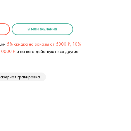
В МОИ ЖЕЛАНИЯ
кции
5% скидка на заказы от 5000 ₽, 10%
 10000 ₽
и на него действуют все другие
азерная гравировка
Термос с помпой Jiayi (Черный) (
3
/