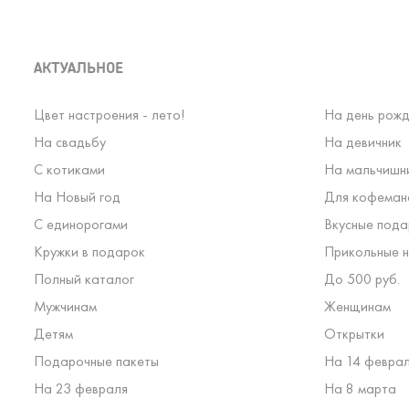
АКТУАЛЬНОЕ
Цвет настроения - лето!
На день рожд
На свадьбу
На девичник
С котиками
На мальчишн
На Новый год
Для кофеман
С единорогами
Вкусные пода
Кружки в подарок
Прикольные н
Полный каталог
До 500 руб.
Мужчинам
Женщинам
Детям
Открытки
Подарочные пакеты
На 14 февра
На 23 февраля
На 8 марта