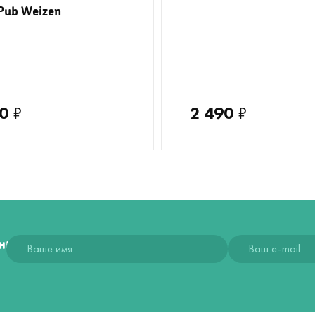
Pub Weizen
0
₽
2 490
₽
ния