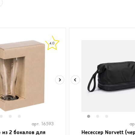
4.0
2
3
4
1
2
3
арт. 16593
ар
 из 2 бокалов для
Несессер Norvett (че