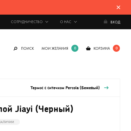
СОТРУДНИЧЕСТВО
О НАС
ВХОД
0
0
ПОИСК
МОИ ЖЕЛАНИЯ
КОРЗИНА
Термос с ситечком Percola (Бежевый)
пой Jiayi (Черный)
 НАЛИЧИИ