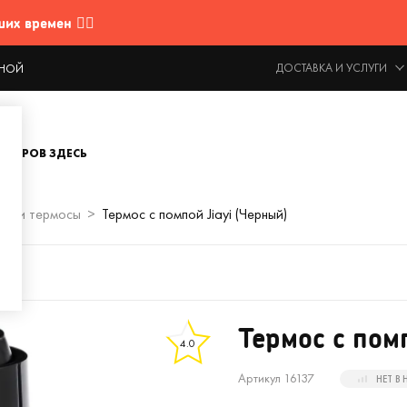
 времен 🤷‍♂️
ДОСТАВКА И УСЛУГИ
ОДНОЙ
ОВАРОВ ЗДЕСЬ
ки и термосы
Термос с помпой Jiayi (Черный)
Термос с пом
4.0
Артикул 16137
НЕТ В