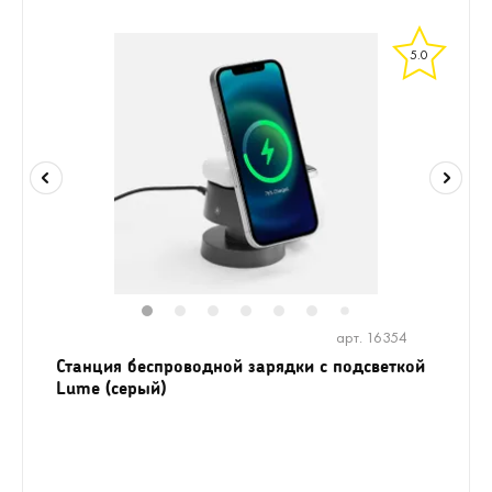
5.0
1
2
3
4
5
6
8
9
7
арт. 16354
Станция беспроводной зарядки с подсветкой
Lume (серый)