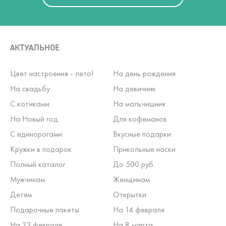
АКТУАЛЬНОЕ
Цвет настроения - лето!
На день рождения
На свадьбу
На девичник
С котиками
На мальчишник
На Новый год
Для кофеманов
С единорогами
Вкусные подарки
Кружки в подарок
Прикольные носки
Полный каталог
До 500 руб.
Мужчинам
Женщинам
Детям
Открытки
Подарочные пакеты
На 14 февраля
На 23 февраля
На 8 марта