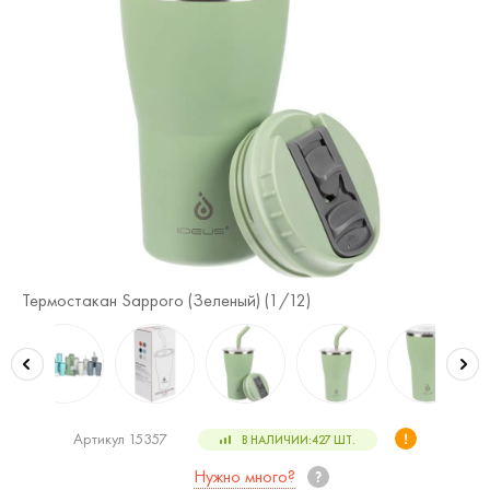
Термостакан Sapporo (Зеленый) (
1
/12)
Те
Артикул 15357
В НАЛИЧИИ:
427
ШТ.
Нужно много?