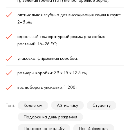
г), зеленая гречка (10 г) (непропаренное зерно);
оптимальная глубина для высаживания семян в грунт:
2–5 мм;
идеальный температурный режим для любых
растений: 16–26
°C
;
упаковка: фирменная коробка;
размеры коробки: 39 х 15 х 12.5 см;
вес набора в упаковке: 1 200 г.
Теги:
Коллегам
Айтишнику
Студенту
Подарки на день рождения
Подарок на свадьбу
На 14 февраля