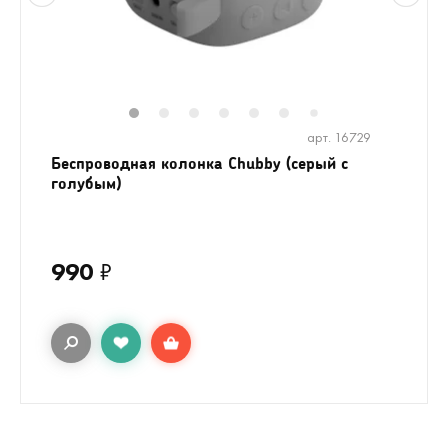
1
2
3
4
5
6
8
7
арт. 16729
Беспроводная колонка Chubby (серый с
голубым)
990
₽