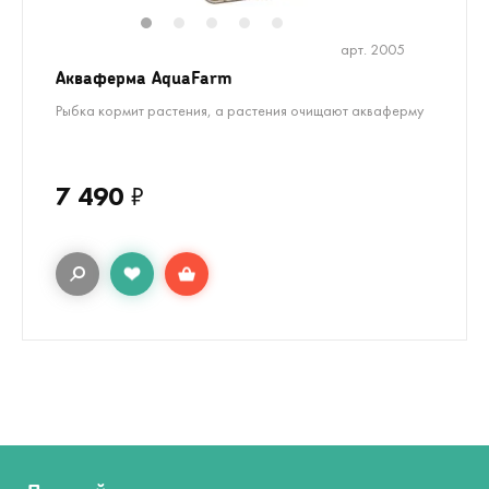
1
2
3
4
5
арт. 2005
Акваферма AquaFarm
Рыбка кормит растения, а растения очищают акваферму
7 490
₽