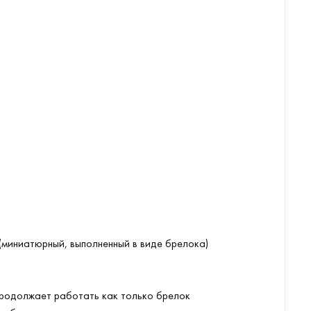
USB Беспроводная Защита Комп
(миниатюрный, выполненный в виде брелока)
продолжает работать как только брелок