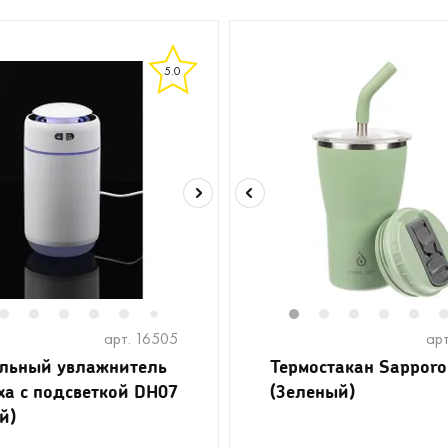
5.0
2
3
4
5
6
8
9
10
11
1
2
3
4
5
7
арт. 16505
арт
льный увлажнитель
Термостакан Sapporo
ха с подсветкой DH07
(Зеленый)
й)