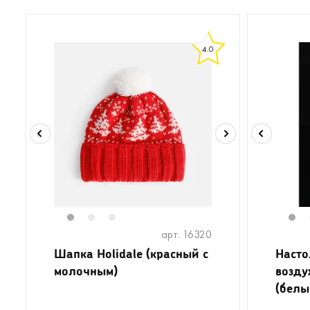
4.0
1
2
3
1
арт. 16320
Шапка Holidale (красный с
Насто
молочным)
возду
(белы