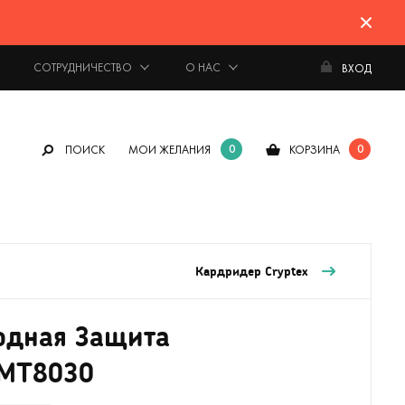
СОТРУДНИЧЕСТВО
О НАС
ВХОД
0
0
ПОИСК
МОИ ЖЕЛАНИЯ
КОРЗИНА
Кардридер Cryptex
одная Защита
 MT8030