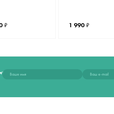
0
₽
1 990
₽
ния