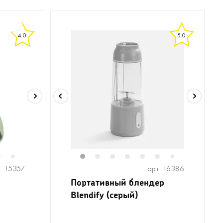
4.0
5.0
6
8
9
10
11
1
12
2
3
4
5
6
7
7
. 15357
арт. 16386
Портативный блендер
Blendify (серый)