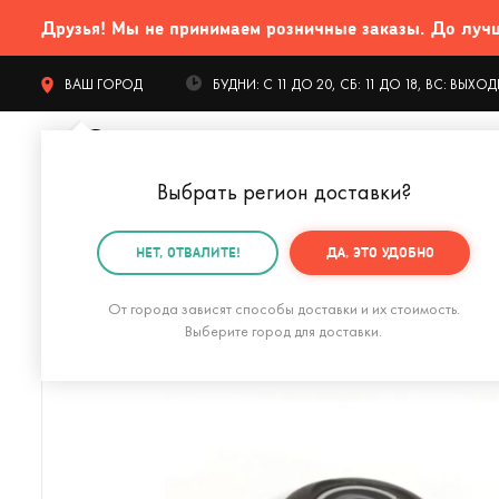
Друзья! Мы не принимаем розничные заказы. До лучших
ВАШ ГОРОД
БУДНИ: С 11 ДО 20, СБ: 11 ДО 18, ВС: ВЫХ
Выбрать регион доставки
?
КАТАЛОГ Т
НЕТ, ОТВАЛИТЕ!
ДА, ЭТО УДОБНО
Главная
Гаджеты и устройства
Для компьютера
От города зависят способы доставки и их стоимость.
Выберите город для доставки.
Кружка с подогревом и беспроводной зарядкой Dual 