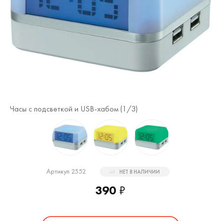
Часы с подсветкой и USB-хабом (
1
/3)
Ча
Артикул 2552
НЕТ В НАЛИЧИИ
390
₽