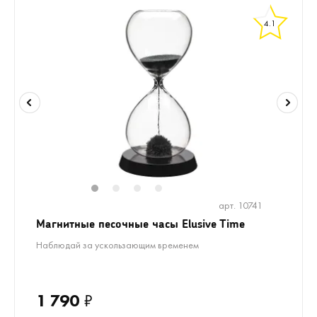
4.1
1
2
3
4
арт. 10741
Магнитные песочные часы Elusive Time
Наблюдай за ускользающим временем
1 790
₽