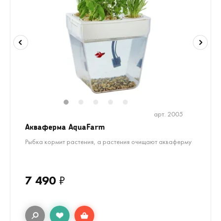
1
2
3
4
5
арт. 2005
Акваферма AquaFarm
Рыбка кормит растения, а растения очищают акваферму
7 490
₽