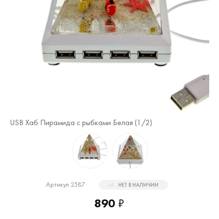
USB Хаб Пирамида с рыбками Белая (
1
/2)
US
Артикул 2587
НЕТ В НАЛИЧИИ
890
₽