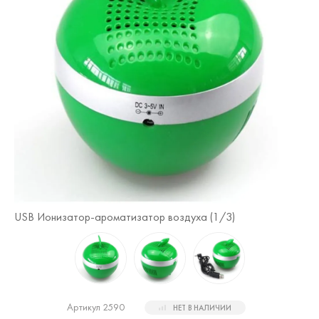
USB Ионизатор-ароматизатор воздуха (
1
/3)
US
Артикул 2590
НЕТ В НАЛИЧИИ