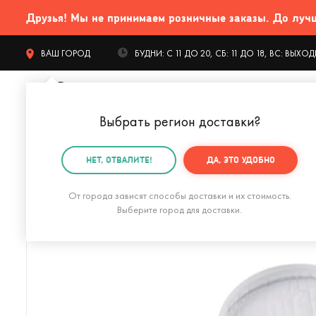
Друзья! Мы не принимаем розничные заказы. До лучших
ВАШ ГОРОД
БУДНИ: С 11 ДО 20, СБ: 11 ДО 18, ВС: ВЫХ
Выбрать регион доставки
?
КАТАЛОГ Т
НЕТ, ОТВАЛИТЕ!
ДА, ЭТО УДОБНО
Главная
Гаджеты и устройства
Для компьютера
От города зависят способы доставки и их стоимость.
Выберите город для доставки.
Кружка с подогревом и беспроводной зарядкой Dual 