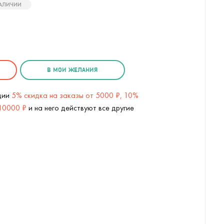
НАЛИЧИИ
В МОИ ЖЕЛАНИЯ
кции
5% скидка на заказы от 5000 ₽, 10%
 10000 ₽
и на него действуют все другие
 (
2
/6)
USB Контейнер для обеда Серебр