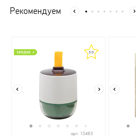
Рекомендуем
5.0
1
2
3
4
5
6
8
9
10
11
1
1
7
арт. 15485