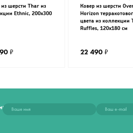
 из шерсти Thar из
Ковер из шерсти Ove
кции Ethnic, 200x300
Horizon терракотово
цвета из коллекции 
Ruffles, 120x180 см
990
₽
22 490
₽
ния