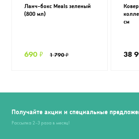
Ланч-бокс Meals зеленый
Ковер
(800 мл)
колле
см
690
₽
38 
1 790
₽
Получайте акции и специальные предложе
Рассылка 2-3 раза в месяц!