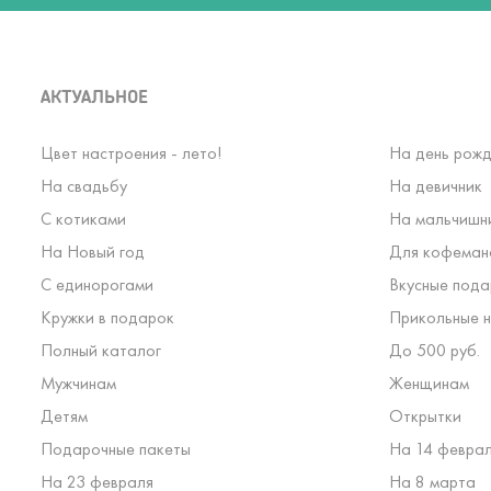
АКТУАЛЬНОЕ
Цвет настроения - лето!
На день рожд
На свадьбу
На девичник
С котиками
На мальчишн
На Новый год
Для кофеман
С единорогами
Вкусные пода
Кружки в подарок
Прикольные н
Полный каталог
До 500 руб.
Мужчинам
Женщинам
Детям
Открытки
Подарочные пакеты
На 14 февра
На 23 февраля
На 8 марта