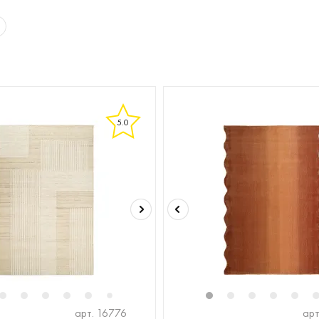
5.0
2
2
13
3
14
4
15
5
16
6
17
8
9
10
11
1
12
2
3
4
5
7
арт. 16776
арт