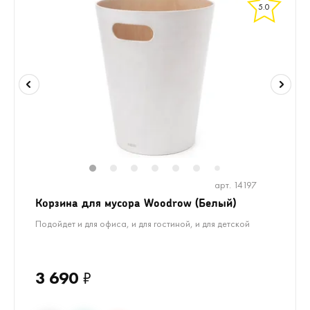
5.0
1
2
3
4
5
6
8
9
7
арт. 14197
Корзина для мусора Woodrow (Белый)
Подойдет и для офиса, и для гостиной, и для детской
3 690
₽