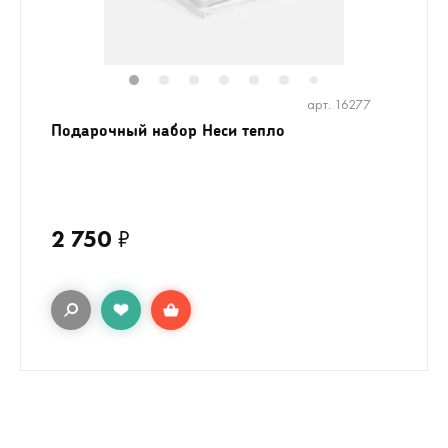
1
2
3
4
5
6
8
9
7
арт. 16277
Подарочный набор Неси тепло
2 750
₽