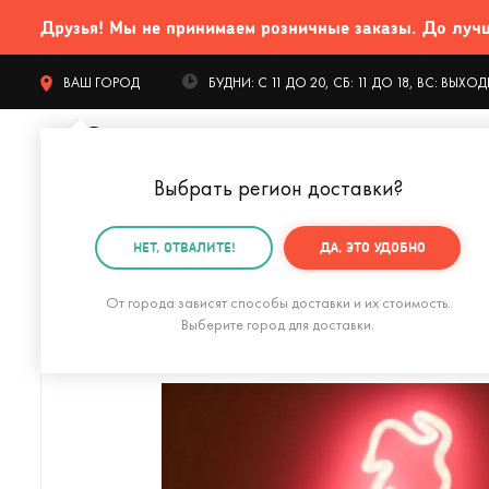
Друзья! Мы не принимаем розничные заказы. До лучших
ВАШ ГОРОД
БУДНИ: С 11 ДО 20, СБ: 11 ДО 18, ВС: ВЫХ
Выбрать регион доставки
?
КАТАЛОГ Т
НЕТ, ОТВАЛИТЕ!
ДА, ЭТО УДОБНО
Главная
Гаджеты и устройства
Для компьютера
От города зависят способы доставки и их стоимость.
Выберите город для доставки.
Кружка с подогревом и беспроводной зарядкой Dual 