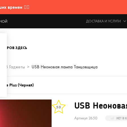
 времен 🤷‍♂️
ДОСТАВКА И УСЛУГИ
ОДНОЙ
ОВАРОВ ЗДЕСЬ
USB Гаджеты
USB Неоновая лампа Танцовщица
Base Plus (Черная)
USB Неонова
5.0
Артикул 2650
НЕТ В