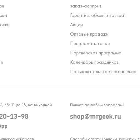
ов
заказ-сюрприз
рки
Гарантия, обмен и возврат
оски
Акции
Оптовые продажи
Предложить товар
Партнерская программа
ля
Календарь праздников
Пользовательское соглашение
0, сб: 11 до 18, вс: выходной
Пишите по любым вопросам!
120-13-98
shop@mrgeek.ru
App
омплекса нейросети
Способы оплаты (онлайн, курьеру и в