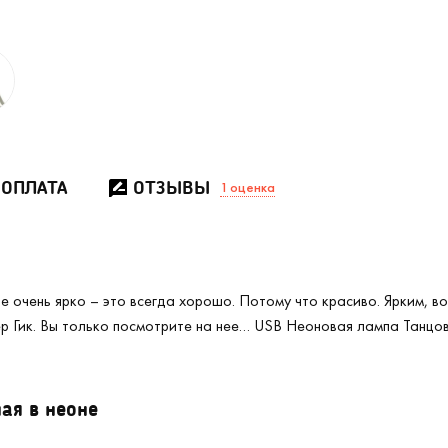
 ОПЛАТА
ОТЗЫВЫ
1
оценка
не очень ярко – это всегда хорошо. Потому что красиво. Ярким, в
ер Гик. Вы только посмотрите на нее… USB Неоновая лампа Танц
USB Неоновая лампа Танцовщица (
2
/2
ая в неоне