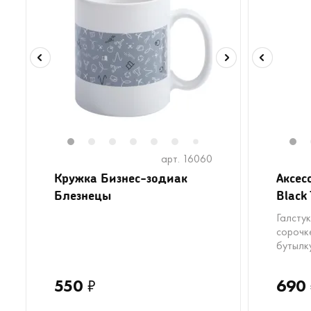
1
2
3
4
5
6
8
9
1
7
арт. 16060
Кружка Бизнес-зодиак
Аксес
Блезнецы
Black 
Галсту
сорочк
бутылк
550
₽
690