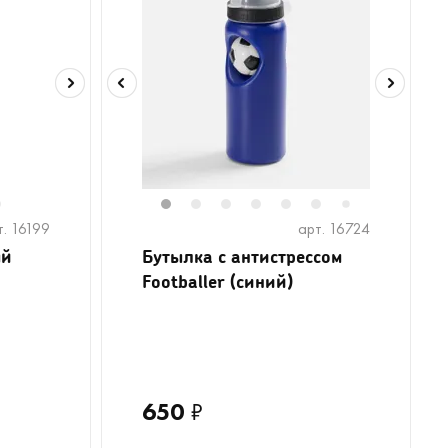
6
1
2
3
4
5
6
7
т. 16199
арт. 16724
ый
Бутылка с антистрессом
Footballer (синий)
650
₽