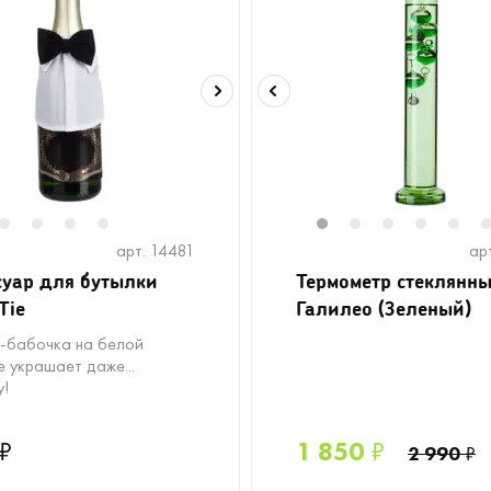
2
3
4
5
1
2
3
4
5
арт. 14481
ар
суар для бутылки
Термометр стеклянн
Tie
Галилео (Зеленый)
к-бабочка на белой
е украшает даже...
у!
₽
1 850
₽
2 990
₽