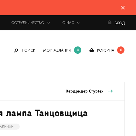
СОТРУДНИЧЕСТВО
О НАС
ВХОД
0
0
ПОИСК
МОИ ЖЕЛАНИЯ
КОРЗИНА
Кардридер Cryptex
я лампа Танцовщица
 НАЛИЧИИ