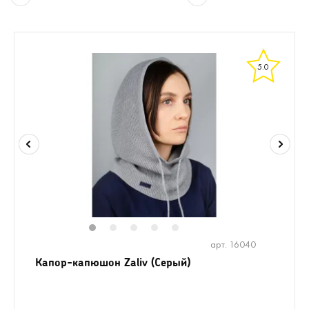
5.0
1
2
3
4
5
арт. 16040
Капор-капюшон Zaliv (Серый)