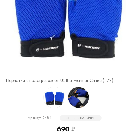
Пе
Перчатки с подогревом от USB e-warmer Синие (
1
/2)
Артикул 2484
НЕТ В НАЛИЧИИ
690
₽