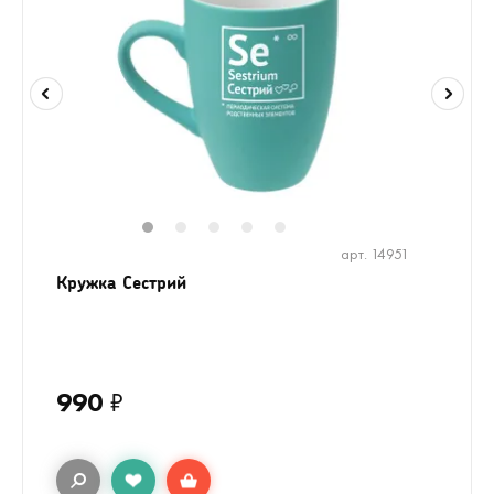
1
2
3
4
5
арт. 14951
Кружка Сестрий
990
₽