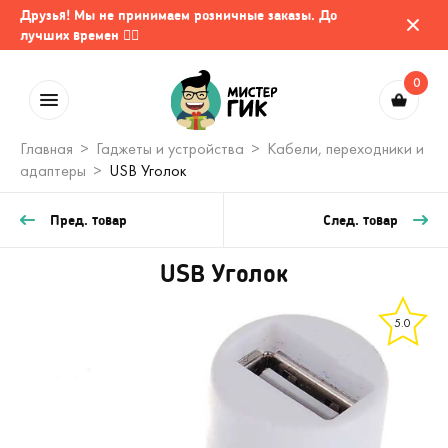
Друзья! Мы не принимаем розничные заказы. До
лучших времен 🤷‍♂️
0
Главная
Гаджеты и устройства
Кабели, переходники и
адаптеры
USB Уголок
Пред. товар
След. товар
USB Уголок
5.0