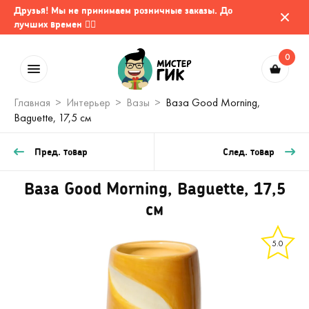
Друзья! Мы не принимаем розничные заказы. До
лучших времен 🤷‍♂️
0
Главная
Интерьер
Вазы
Ваза Good Morning,
Baguette, 17,5 см
Пред. товар
След. товар
Ваза Good Morning, Baguette, 17,5
см
5.0