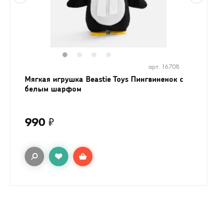
1
2
3
4
арт. 16708
Мягкая игрушка Beastie Toys Пингвиненок с
белым шарфом
990
₽