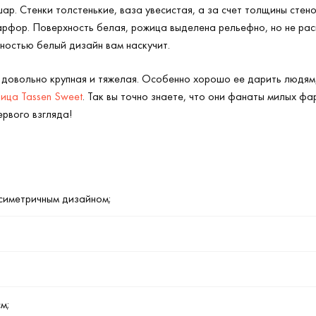
шар. Стенки толстенькие, ваза увесистая, а за счет толщины стен
рфор. Поверхность белая, рожица выделена рельефно, но не рас
ностью белый дизайн вам наскучит.
 довольно крупная и тяжелая. Особенно хорошо ее дарить людям, 
ица Tassen Sweet
. Так вы точно знаете, что они фанаты милых ф
ервого взгляда!
ссиметричным дизайном;
см;