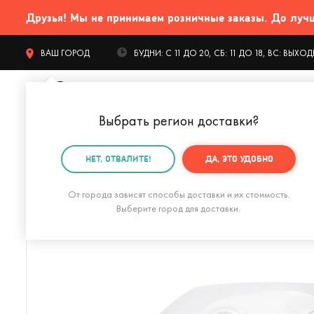
Друзья! Мы не принимаем розничные заказы. До лучших
ВАШ ГОРОД
БУДНИ: С 11 ДО 20, СБ: 11 ДО 18, ВС: ВЫХ
Выбрать регион доставки
?
КАТАЛОГ Т
НЕТ, ОТВАЛИТЕ!
ДА, ЭТО УДОБНО
Главная
Интерьер
Вазы
Ваза Tassen Amused
От города зависят способы доставки и их стоимость.
Выберите город для доставки.
Ваза Riverstone, 25 см, жемчужно-серая