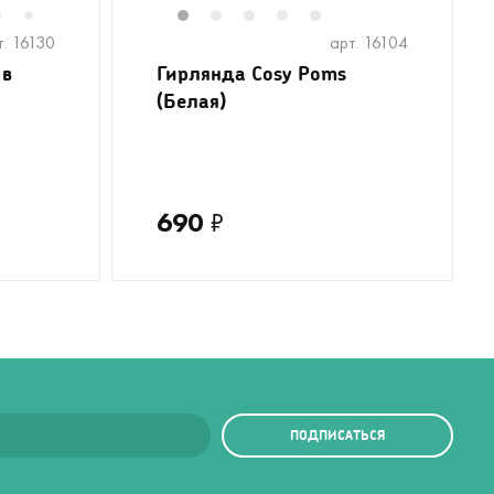
6
8
9
10
11
1
12
2
13
3
14
4
5
7
т. 16130
арт. 16104
 в
Гирлянда Cosy Poms
(Белая)
690
₽
ПОДПИСАТЬСЯ