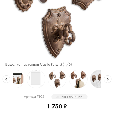
Вешалка настенная Castle (3 шт.) (
1
/6)
Ве
Артикул 7402
НЕТ В НАЛИЧИИ
1 750
₽