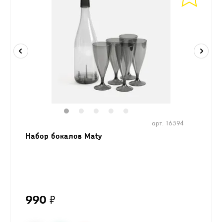
1
2
3
4
5
арт. 16594
Набор бокалов Maty
990
₽