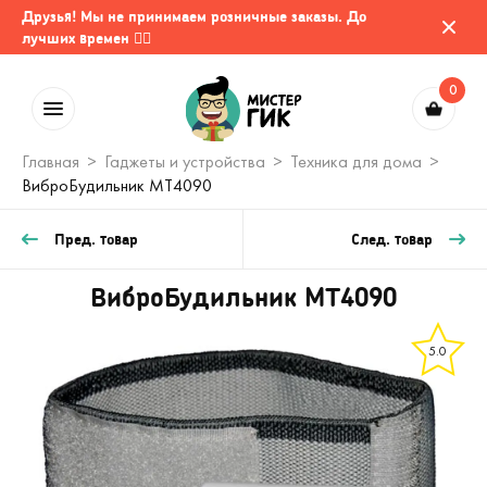
Друзья! Мы не принимаем розничные заказы. До
лучших времен 🤷‍♂️
0
Главная
Гаджеты и устройства
Техника для дома
ВиброБудильник MT4090
Пред. товар
След. товар
ВиброБудильник MT4090
5.0