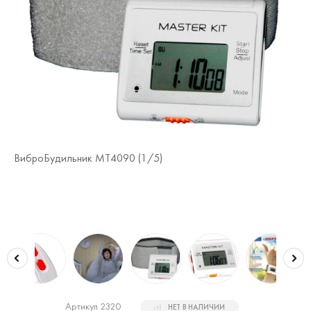
Ви
ВиброБудильник MT4090 (
1
/5)
Артикул 2320
НЕТ В НАЛИЧИИ