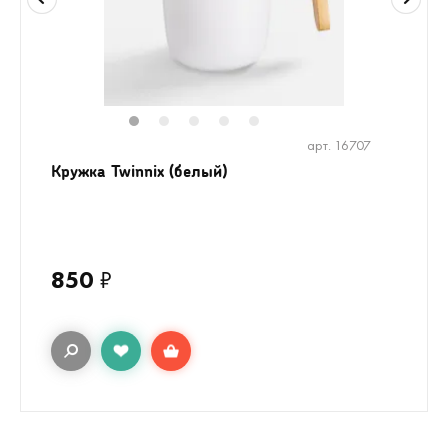
1
2
3
4
5
арт. 16707
Кружка Twinnix (белый)
850
₽