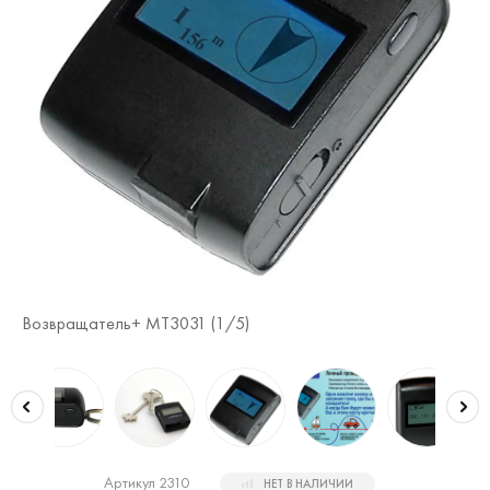
Во
Возвращатель+ MT3031 (
1
/5)
Артикул 2310
НЕТ В НАЛИЧИИ