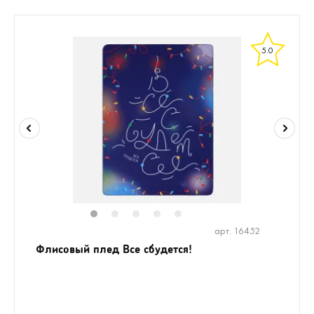
5.0
1
2
3
4
5
арт. 16452
Флисовый плед Все сбудется!