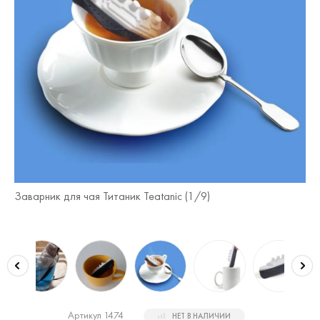
Заварник для чая Титаник Teatanic (
1
/9)
За
Артикул 1474
НЕТ В НАЛИЧИИ