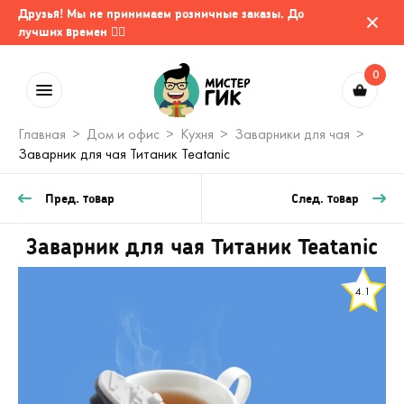
Друзья! Мы не принимаем розничные заказы. До
лучших времен 🤷‍♂️
0
Главная
Дом и офис
Кухня
Заварники для чая
Заварник для чая Титаник Teatanic
Пред. товар
След. товар
Заварник для чая Титаник Teatanic
4.1