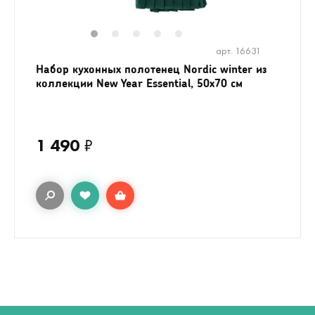
1
2
3
4
5
арт. 16631
Набор кухонных полотенец Nordic winter из
коллекции New Year Essential, 50х70 см
1 490
₽