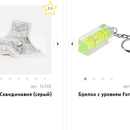
5.0
2
3
4
5
6
1
2
3
4
7
арт. 16362
арт
Скандинавия (серый)
Брелок c уровнем Fo