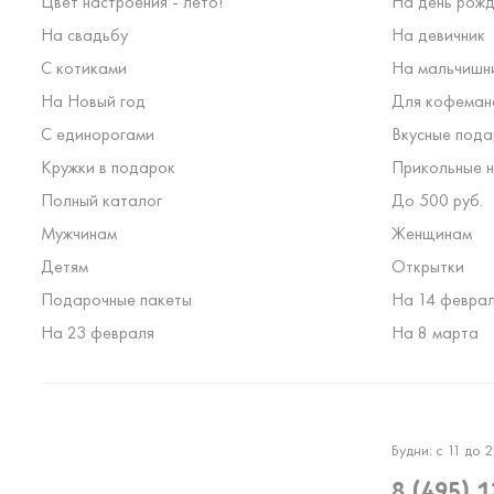
Цвет настроения - лето!
На день рожд
На свадьбу
На девичник
С котиками
На мальчишн
На Новый год
Для кофеман
С единорогами
Вкусные пода
Кружки в подарок
Прикольные н
Полный каталог
До 500 руб.
Мужчинам
Женщинам
Детям
Открытки
Подарочные пакеты
На 14 февра
На 23 февраля
На 8 марта
Будни: с 11 до 2
8 (495) 