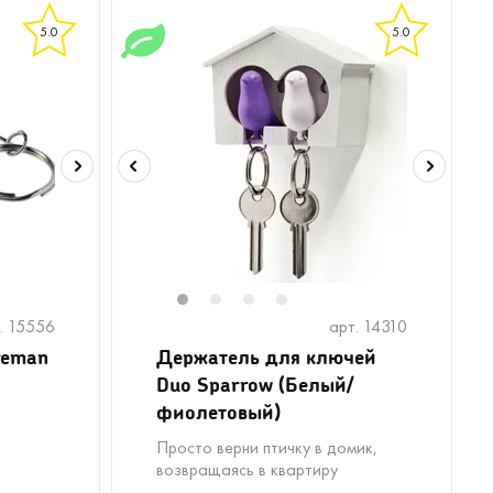
5.0
5.0
1
2
3
4
. 15556
арт. 14310
reman
Держатель для ключей
Duo Sparrow (Белый/
фиолетовый)
Просто верни птичку в домик,
возвращаясь в квартиру