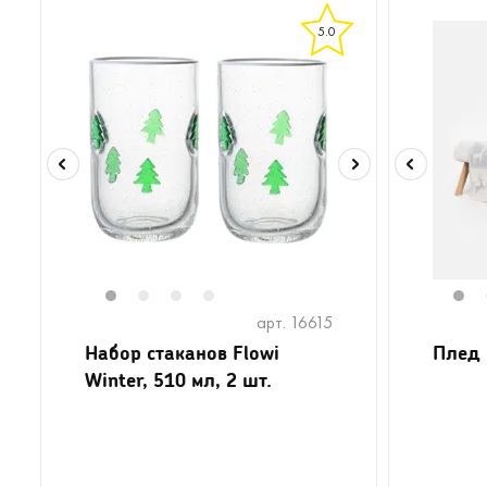
5.0
1
2
3
4
1
арт. 16615
Набор стаканов Flowi
Плед 
Winter, 510 мл, 2 шт.