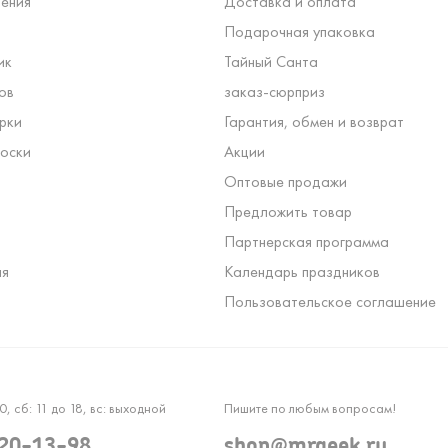
ения
Доставка и оплата
Подарочная упаковка
ик
Тайный Санта
ов
заказ-сюрприз
рки
Гарантия, обмен и возврат
оски
Акции
Оптовые продажи
Предложить товар
Партнерская программа
ля
Календарь праздников
Пользовательское соглашение
0, сб: 11 до 18, вс: выходной
Пишите по любым вопросам!
120-13-98
shop@mrgeek.ru