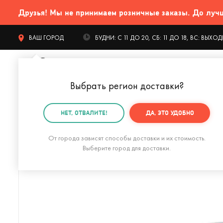
Друзья! Мы не принимаем розничные заказы. До лучших
ВАШ ГОРОД
БУДНИ: С 11 ДО 20, СБ: 11 ДО 18, ВС: ВЫХ
Выбрать регион доставки
?
КАТАЛОГ Т
НЕТ, ОТВАЛИТЕ!
ДА, ЭТО УДОБНО
Главная
Гаджеты и устройства
Для компьютера
От города зависят способы доставки и их стоимость.
Выберите город для доставки.