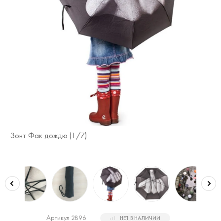
Зонт Фак дождю (
1
/7)
Зо
Артикул 2896
НЕТ В НАЛИЧИИ