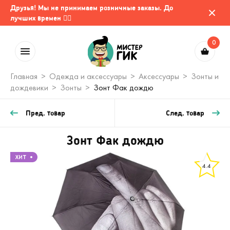
Друзья! Мы не принимаем розничные заказы. До
лучших времен 🤷‍♂️
0
Главная
Одежда и аксессуары
Аксессуары
Зонты и
дождевики
Зонты
Зонт Фак дождю
Пред. товар
След. товар
Зонт Фак дождю
4.4