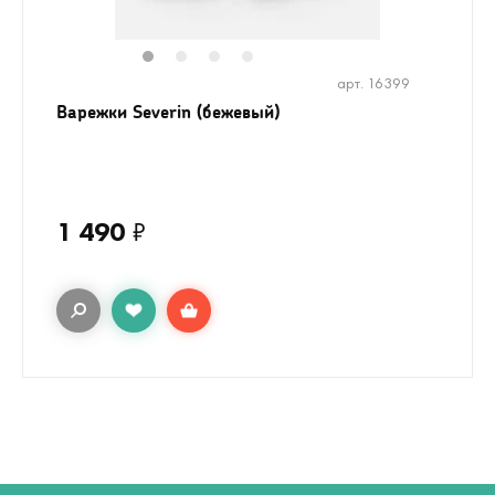
1
2
3
4
арт. 16399
Варежки Severin (бежевый)
1 490
₽