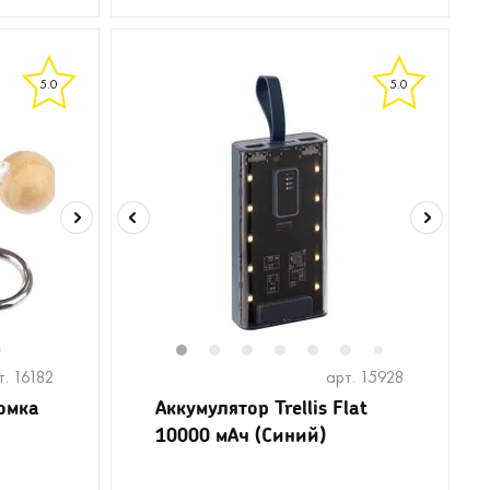
5.0
5.0
6
1
2
3
4
5
6
8
9
7
т. 16182
арт. 15928
омка
Аккумулятор Trellis Flat
10000 мАч (Синий)