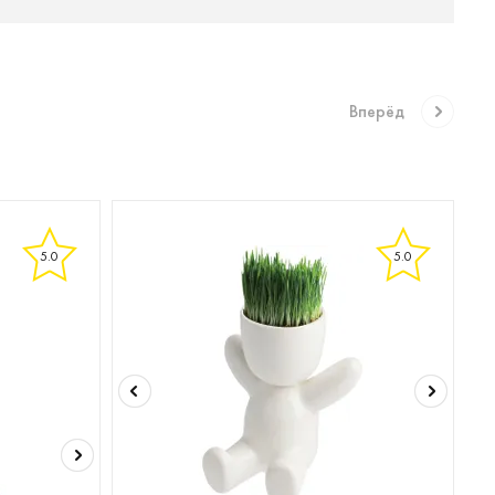
Вперёд
5.0
5.0