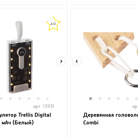
4.0
2
3
4
5
6
8
9
10
11
1
2
3
4
5
7
арт. 15931
ар
лятор Trellis Digital
Деревянная головол
 мАч (Белый)
Combi