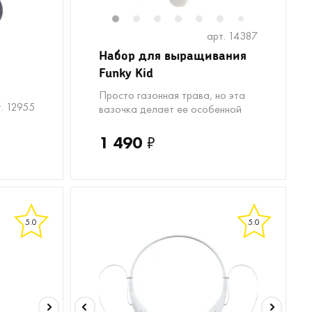
1
2
3
4
5
6
8
9
7
арт. 14387
Набор для выращивания
Funky Kid
Просто газонная трава, но эта
. 12955
вазочка делает ее особенной
1 490
₽
5.0
5.0