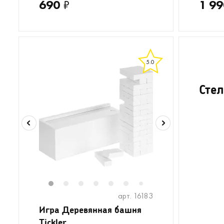
690
₽
1 99
5.0
Стел
1
2
3
4
5
6
8
7
арт. 16183
Игра Деревянная башня
Tickler