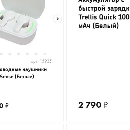
быстрой зарядк
Trellis Quick 10
мАч (Белый)
2
3
4
5
6
8
9
10
11
12
13
7
арт. 15935
роводные наушники
 Sense (Белые)
2 790
₽
0
₽