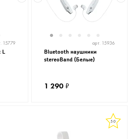
6
1
2
3
4
5
6
. 15779
арт. 15936
 L
Bluetooth наушники
stereoBand (Белые)
1 290
₽
5.0