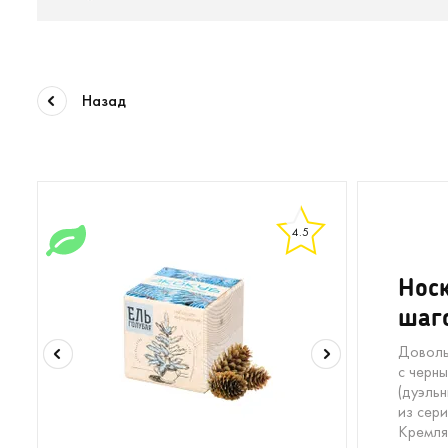
Назад
4.5
Нос
шаго
Доволь
с черны
(дуэль
из сер
Кремля"