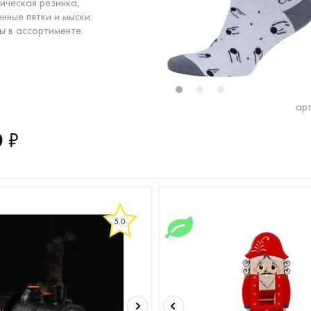
ическая резинка,
нные пятки и мыски.
ы в ассортименте.
1
2
3
арт
0
₽
5.0