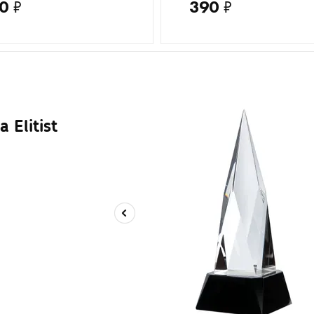
0
₽
390
₽
а Elitist