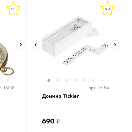
5.0
5.0
6
8
9
10
1
2
3
4
5
6
7
7
т. 16188
арт. 16184
Домино Tickler
690
₽