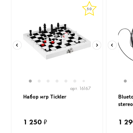
5.0
1
2
3
4
5
6
8
9
10
11
1
1
7
арт. 16167
Набор игр Tickler
Bluet
stere
1 250
₽
1 29