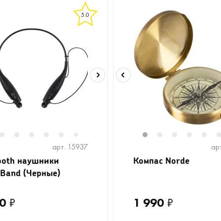
5.0
2
2
13
3
4
5
6
1
2
3
4
5
7
арт. 15937
ар
ooth наушники
Компас Norde
oBand (Черные)
0
₽
1 990
₽