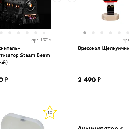
2
3
4
5
6
8
9
10
11
1
12
2
13
3
14
4
15
5
7
арт. 15716
арт
нитель-
Орехокол Щелкунчик
тизатор Steam Beam
ый)
0
₽
2 490
₽
5.0
Аккумулятор c