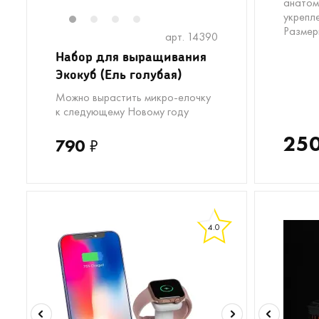
анатом
укрепле
1
2
3
4
Размер
арт. 14390
Набор для выращивания
Экокуб (Ель голубая)
Можно вырастить микро-елочку
к следующему Новому году
25
790
₽
4.0