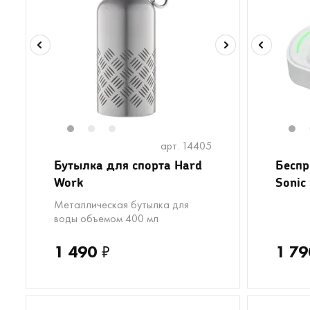
1
2
3
1
арт. 14405
Бутылка для спорта Hard
Бесп
Work
Sonic
Металлическая бутылка для
воды объемом 400 мл
1 490
₽
1 79