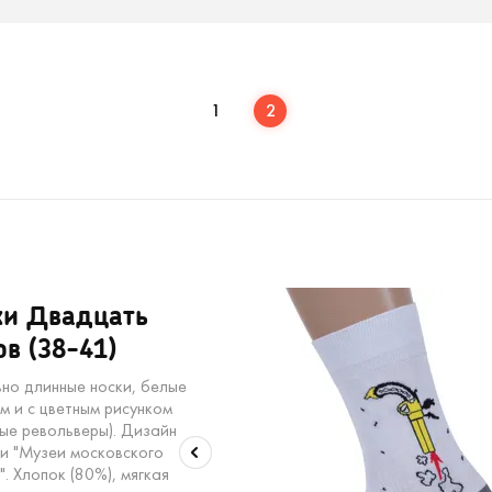
1
2
ки Двадцать
в (38-41)
но длинные носки, белые
м и с цветным рисунком
ные револьверы). Дизайн
ии "Музеи московского
. Хлопок (80%), мягкая