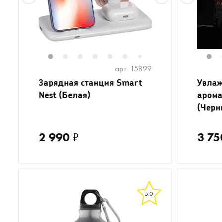
1
2
3
4
5
6
8
9
1
7
арт. 15899
Зарядная станция Smart
Увлаж
Nest (Белая)
арома
(Черн
2 990
₽
3 75
5.0