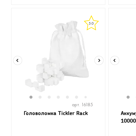
5.0
1
2
3
4
5
6
1
7
арт. 16185
Головоломка Tickler Rack
Аккуму
10000