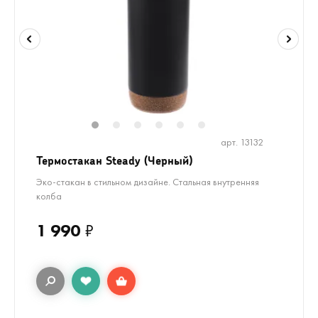
1
2
3
4
5
6
арт. 13132
Термостакан Steady (Черный)
Эко-стакан в стильном дизайне. Стальная внутренняя
колба
1 990
₽