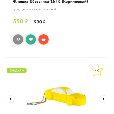
Флешка Обезьянка 16 Гб (Коричневый)
Труд сделал из нее... флешку!
550
₽
990
₽
4.0