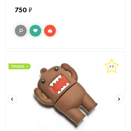
750
₽
5.0