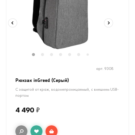
1
2
3
4
5
6
8
9
10
11
7
арт. 9308
Рюкзак inGreed (Серый)
С защитой от краж, водонепроницаемый, с внешним USB-
портом
4 490
₽