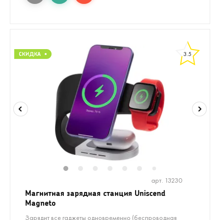
3.5
1
2
3
4
5
6
8
9
10
7
арт. 13230
Магнитная зарядная станция Uniscend
Magneto
Зарядит все гаджеты одновременно (беспроводная