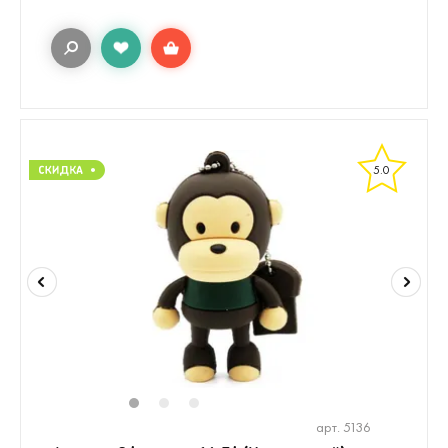
5.0
1
2
3
арт. 5136