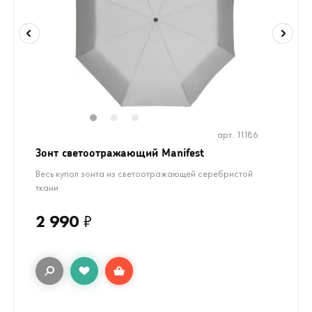
1
2
3
арт. 11186
Зонт светоотражающий Manifest
Весь купол зонта из светоотражающей серебристой
ткани
2 990
₽