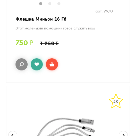
1
2
3
арт. 9970
Флешка Миньон 16 Гб
Этот маленький помощник готов служить вам
750
₽
1 250
₽
5.0