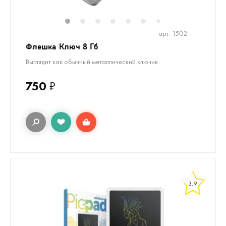
1
2
3
4
5
6
8
9
10
1
7
арт. 1502
Флешка Ключ 8 Гб
Выглядит как обычный металлический ключик
750
₽
3.9