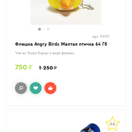
1
2
арт. 9995
Флешка Angry Birds Желтая птичка 64 Гб
Чак из Энгри Бердс в виде флешки
750
₽
1 250
₽
5.0