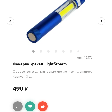
1
2
3
4
5
6
8
9
7
арт. 13576
Фонарик-факел LightStream
С рассеивателем, клипсовым креплением и магнитом.
Корпус 10 см
490
₽