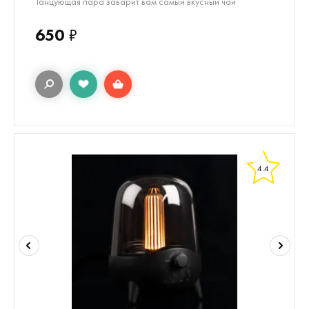
Танцующая пара заварит вам самый вкусный чай
650
₽
4.4