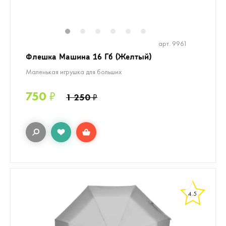
1
2
3
4
5
6
арт. 9961
Флешка Машина 16 Гб (Желтый)
Маленькая игрушка для больших
750
₽
1 250
₽
4.5