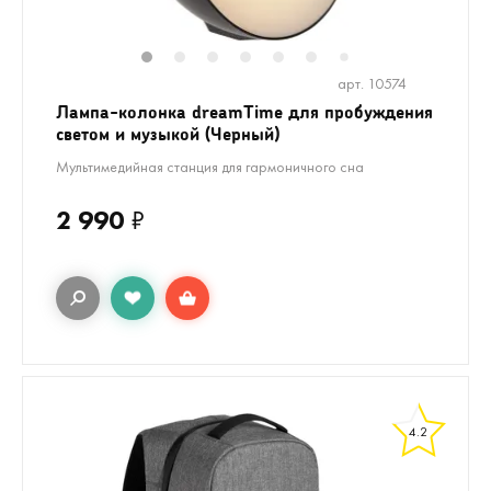
1
2
3
4
5
6
8
9
10
1
7
арт. 10574
Лампа-колонка dreamTime для пробуждения
светом и музыкой (Черный)
Мультимедийная станция для гармоничного сна
2 990
₽
4.2