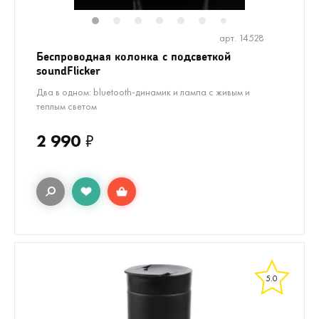
1
2
3
4
5
6
8
7
арт. 14528
Беспроводная колонка с подсветкой
soundFlicker
Два в одном: bluetooth-динамик и лампа с живым и
теплым светом
2 990
₽
5.0