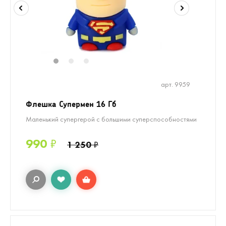
1
2
3
арт. 9959
Флешка Супермен 16 Гб
Маленький супергерой с большими суперспособностями
990
₽
1 250
₽