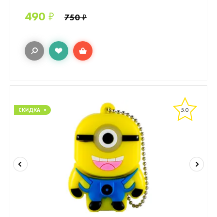
490
₽
750
₽
5.0