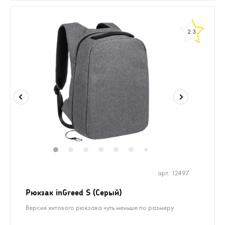
2.3
1
2
3
4
5
6
8
9
7
арт. 12497
Рюкзак inGreed S (Серый)
Версия хитового рюкзака чуть меньше по размеру