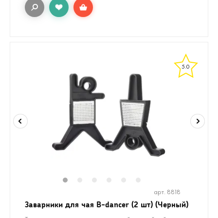
5.0
1
2
3
4
5
6
арт. 8818
Заварники для чая B-dancer (2 шт) (Черный)