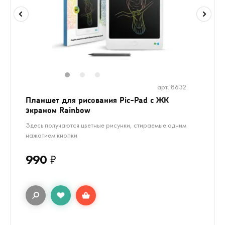
1
2
3
арт. 8632
Планшет для рисования Pic-Pad с ЖК
экраном Rainbow
Здесь получаются цветные рисунки, стираемые одним
нажатием кнопки
990
₽