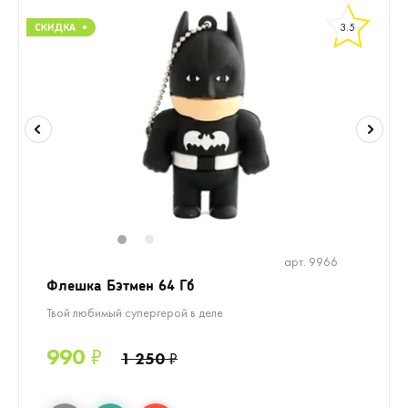
3.5
1
2
арт. 9966
Флешка Бэтмен 64 Гб
Твой любимый супергерой в деле
990
₽
1 250
₽