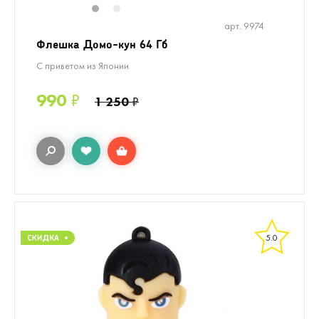
1
2
арт. 9974
Флешка Домо-кун 64 Гб
С приветом из Японии
990
₽
1 250
₽
5.0