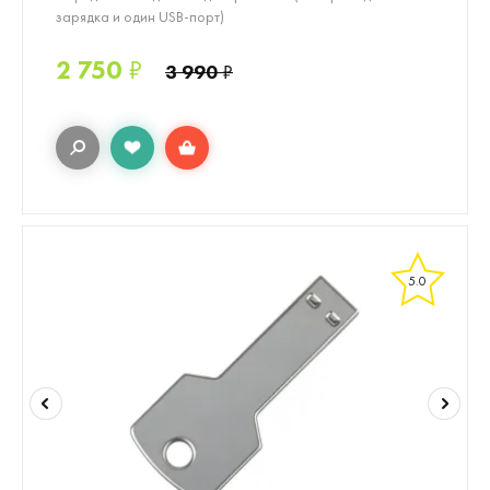
зарядка и один USB-порт)
2 750
₽
3 990
₽
5.0