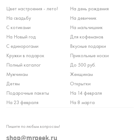
Цвет настроения - лето!
На день рождения
На свадьбу
На девичник
С котиками
На мальчишник
На Новый год
Для кофеманов
С единорогами
Вкусные подарки
Кружки в подарок
Прикольные носки
Полный каталог
До 500 руб.
Мужчинам
Женщинам
Детям
Открытки
Подарочные пакеты
На 14 февраля
На 23 февраля
На 8 марта
Пишите по любым вопросам!
shop@mrgeek.ru