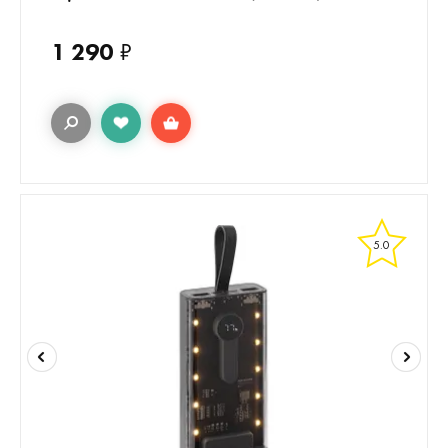
1 290
₽
5.0