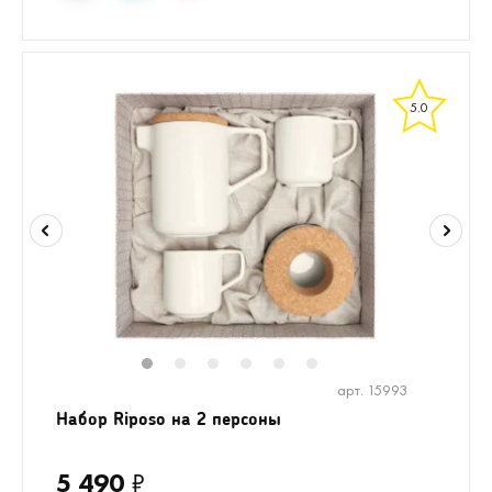
5.0
1
2
3
4
5
6
арт. 15993
Набор Riposo на 2 персоны
5 490
₽