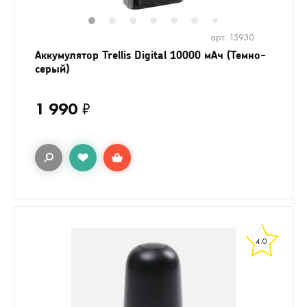
1
2
3
4
5
6
8
9
10
1
7
арт. 15930
Аккумулятор Trellis Digital 10000 мАч (Темно-
серый)
1 990
₽
4.0