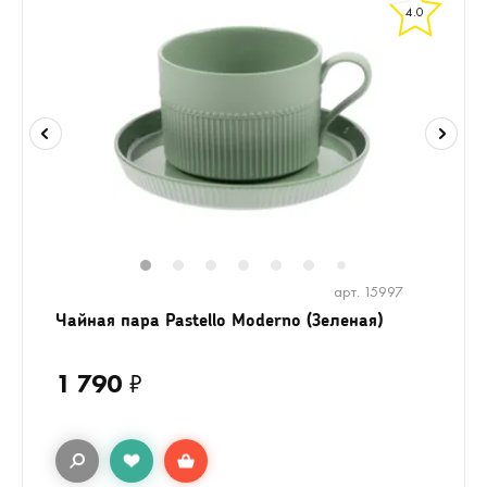
4.0
1
2
3
4
5
6
8
9
10
1
7
арт. 15997
Чайная пара Pastello Moderno (Зеленая)
1 790
₽