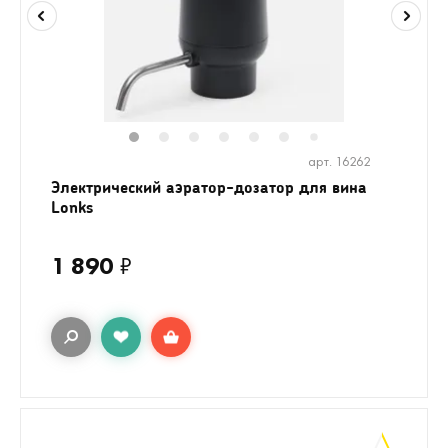
1
2
3
4
5
6
8
9
10
7
арт. 16262
Электрический аэратор-дозатор для вина
Lonks
1 890
₽