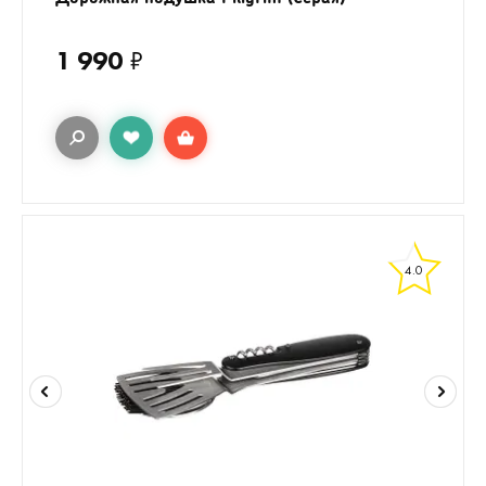
1 990
₽
4.0