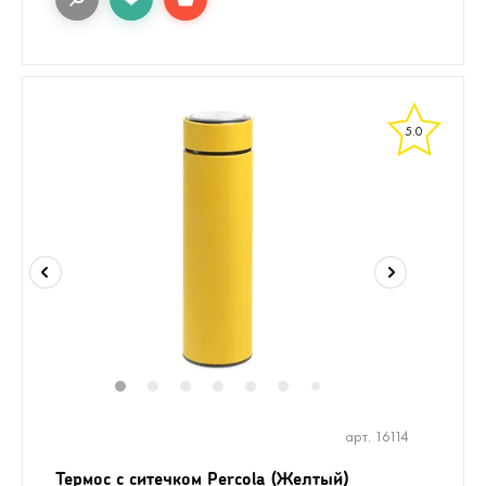
5.0
1
2
3
4
5
6
8
7
арт. 16114
Термос с ситечком Percola (Желтый)