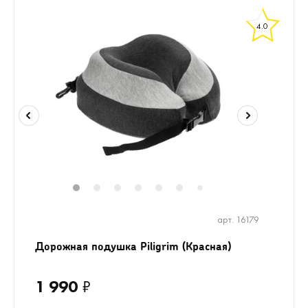
4.0
1
2
3
4
5
6
8
9
7
арт. 16179
Дорожная подушка Piligrim (Красная)
1 990
₽