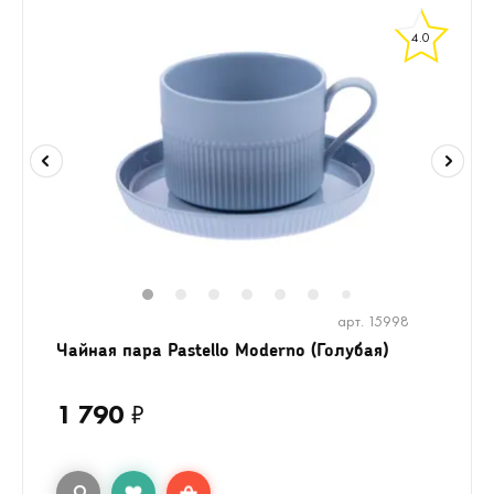
4.0
1
2
3
4
5
6
8
9
10
1
7
арт. 15998
Чайная пара Pastello Moderno (Голубая)
1 790
₽