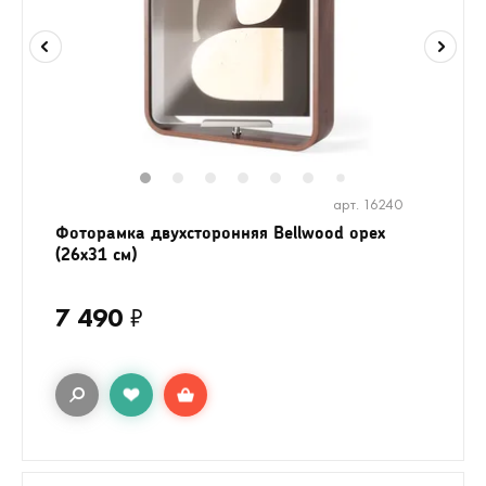
1
2
3
4
5
6
8
9
10
1
7
арт. 16240
Фоторамка двухсторонняя Bellwood орех
(26х31 см)
7 490
₽