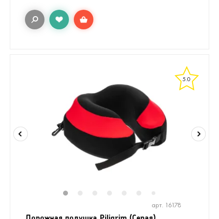
5.0
1
2
3
4
5
6
8
9
7
арт. 16178
Дорожная подушка Piligrim (Серая)