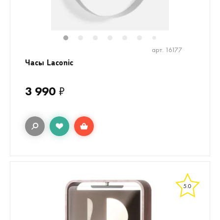
1
2
3
4
5
6
7
арт. 16177
Часы Laconic
3 990
₽
5.0