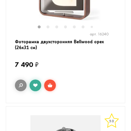
1
2
3
4
5
6
8
9
10
1
7
арт. 16240
Фоторамка двухсторонняя Bellwood орех
(26х31 см)
7 490
₽
5.0