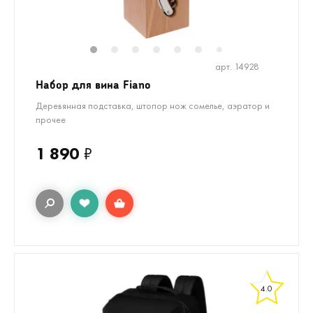
1
2
3
4
5
6
7
арт. 14928
Набор для вина Fiano
Деревянная подставка, штопор нож сомелье, аэратор и
прочее
1 890
₽
4.0