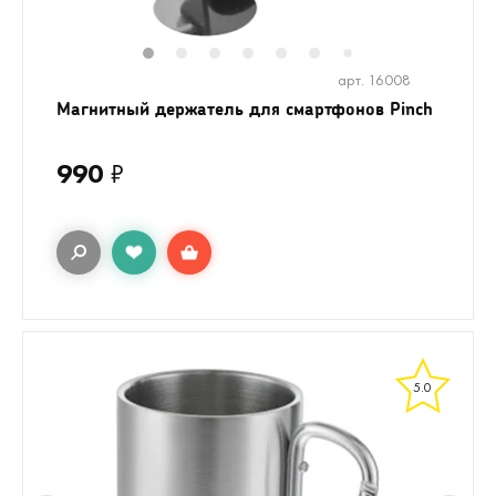
1
2
3
4
5
6
8
9
7
арт. 16008
Магнитный держатель для смартфонов Pinch
990
₽
5.0