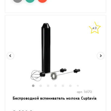
4.0
1
2
3
4
5
6
8
9
7
арт. 16172
Беспроводной вспениватель молока Cuptavia