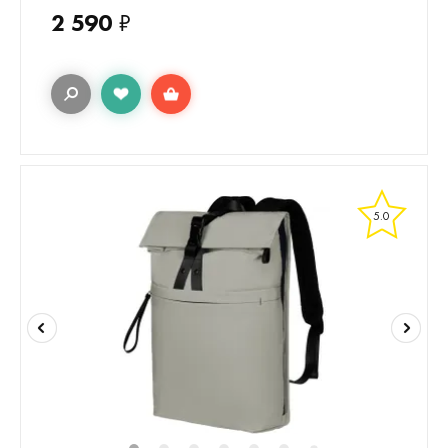
2 590
₽
5.0