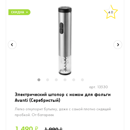
4.0
1
2
3
4
5
6
арт. 13530
Электрический штопор с ножом для фольги
Avanti (Серебристый)
Легко откупорит бутылку, даже с самой плотно сидящей
пробкой. От батареек
1 490
₽
1 990
₽