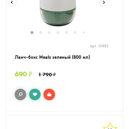
1
2
3
4
5
6
8
9
10
11
7
арт. 15485
Ланч-бокс Meals зеленый (800 мл)
690
₽
1 790
₽