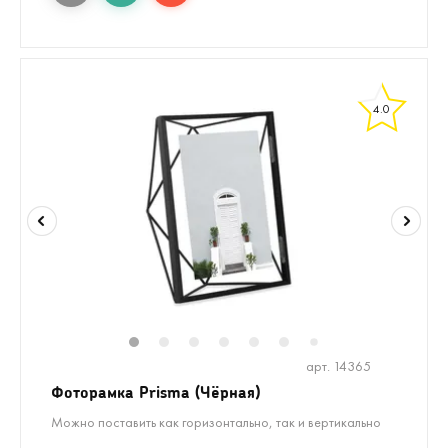
4.0
1
2
3
4
5
6
8
9
10
1
7
арт. 14365
Фоторамка Prisma (Чёрная)
Можно поставить как горизонтально, так и вертикально