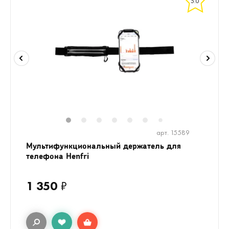
5.0
1
2
3
4
5
6
8
9
10
1
7
арт. 15589
Мультифункциональный держатель для
телефона Henfri
1 350
₽