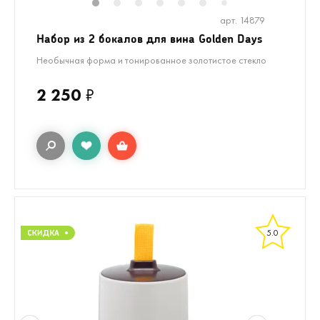
1
2
3
4
5
6
7
арт. 14879
Набор из 2 бокалов для вина Golden Days
Необычная форма и тонированное золотистое стекло
2 250
₽
5.0