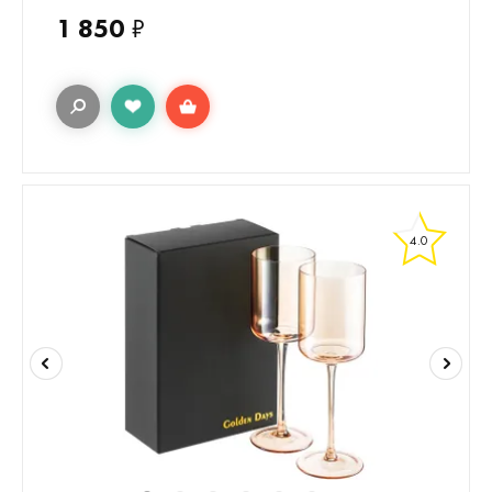
1 850
₽
4.0