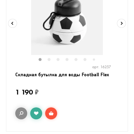
1
2
3
4
5
6
8
7
арт. 16257
Складная бутылка для воды Football Flex
1 190
₽