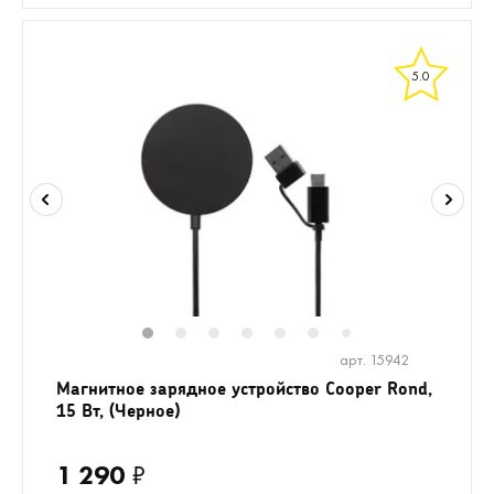
5.0
1
2
3
4
5
6
8
9
7
арт. 15942
Магнитное зарядное устройство Cooper Rond,
15 Вт, (Черное)
1 290
₽