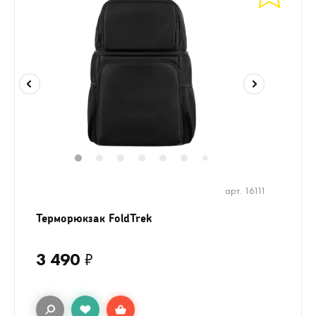
1
2
3
4
5
6
8
9
10
11
7
арт. 16111
Терморюкзак FoldTrek
3 490
₽