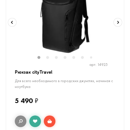
1
2
3
4
5
6
8
9
10
1
7
арт. 14925
Рюкзак cityTravel
Для всего необходимого в городских джунглях, начиная с
ноутбука
5 490
₽