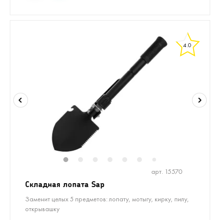
4.0
1
2
3
4
5
6
8
9
7
арт. 15570
Складная лопата Sap
Заменит целых 5 предметов: лопату, мотыгу, кирку, пилу,
открывашку