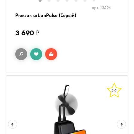
1
2
3
4
5
6
7
арт. 15594
Рюкзак urbanPulse (Серый)
3 690
₽
5.0