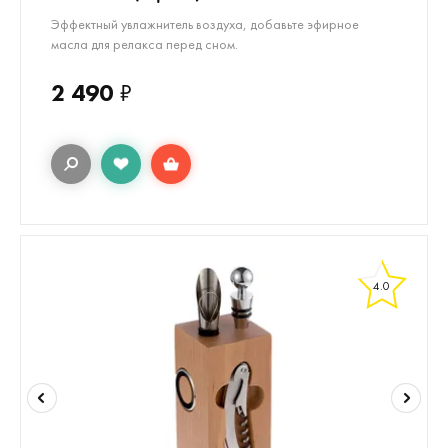
Эффектный увлажнитель воздуха, добавьте эфирное
масла для релакса перед сном.
2 490
₽
4.0