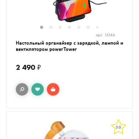
1
2
3
4
5
6
8
9
10
1
7
арт. 16146
Настольный органайзер с зарядкой, лампой и
вентилятором powerTower
2 490
₽
5.0