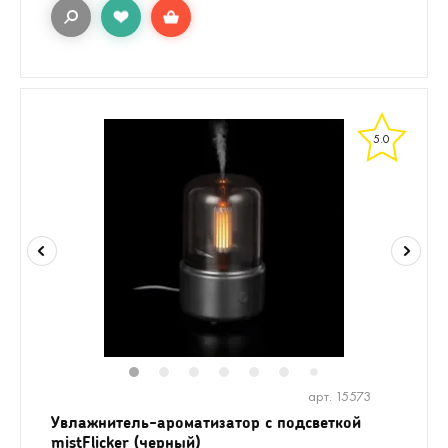
5.0
1
2
3
4
5
6
8
9
10
7
арт. 15573
Увлажнитель-ароматизатор с подсветкой
mistFlicker (черный)