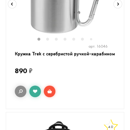
1
2
3
4
5
6
7
арт. 16046
Кружка Trek с серебристой ручкой-карабином
890
₽
4.0