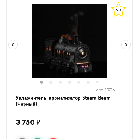
5.0
1
2
3
4
5
6
8
9
10
1
7
арт. 15716
Увлажнитель-ароматизатор Steam Beam
(Черный)
3 750
₽