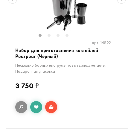
1
2
3
4
арт. 14892
Набор для приготовления коктейлей
Pourpour (Черный)
Несколько барных инструментов в темном металле.
Подарочная упаковка
3 750
₽