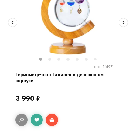
1
2
3
4
5
6
8
7
арт. 16197
Термометр-шар Галилео в деревянном
корпусе
3 990
₽