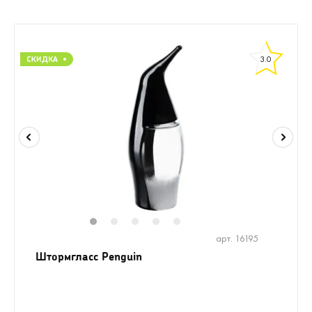
3.0
1
2
3
4
5
арт. 16195
Штормгласс Penguin