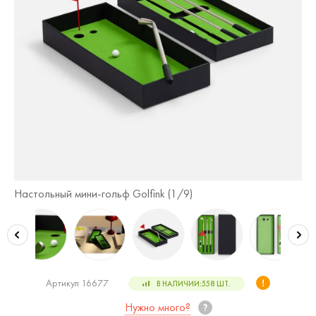
Настольный мини-гольф Golfink (
1
/9)
На
Артикул 16677
В НАЛИЧИИ:
558
ШТ.
Нужно много?