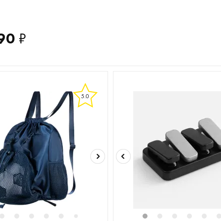
90
₽
5.0
2
3
4
5
6
8
9
10
11
1
12
2
3
4
5
7