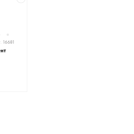
6
7
. 16681
ент