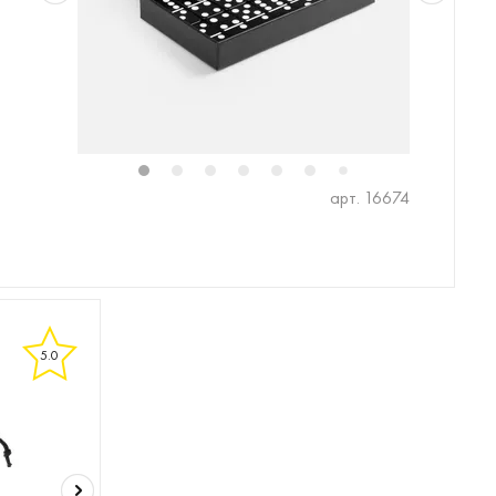
1
2
3
4
5
6
7
арт. 16674
5.0