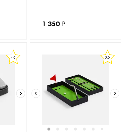
1 350
₽
4.0
5.0
6
1
2
3
4
5
6
8
9
7