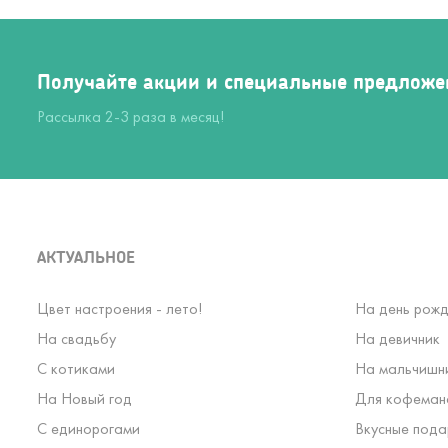
Получайте акции и специальные предложе
Рассылка 2-3 раза в месяц!
АКТУАЛЬНОЕ
Цвет настроения - лето!
На день рожд
На свадьбу
На девичник
С котиками
На мальчишн
На Новый год
Для кофеман
С единорогами
Вкусные пода