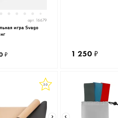
2
3
4
5
6
8
7
арт. 16679
льная игра Svago
нг
1 250
₽
0
₽
5.0