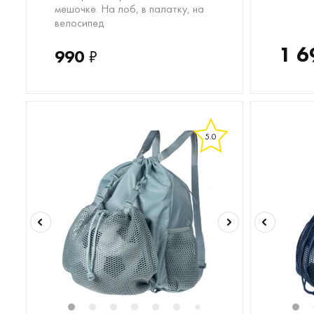
мешочке. На лоб, в палатку, на
велосипед
1 6
990
₽
5.0
1
2
3
4
5
6
8
1
7