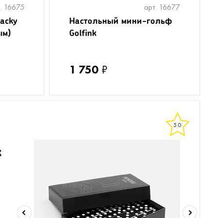
. 16675
арт. 16677
lacky
Настольный мини-гольф
ым)
Golfink
1 750
₽
5.0
x