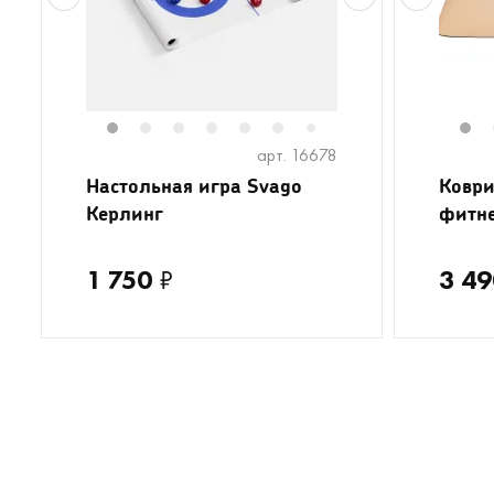
1
2
3
4
5
6
8
1
7
арт. 16678
Настольная игра Svago
Коври
Керлинг
фитне
1 750
₽
3 49