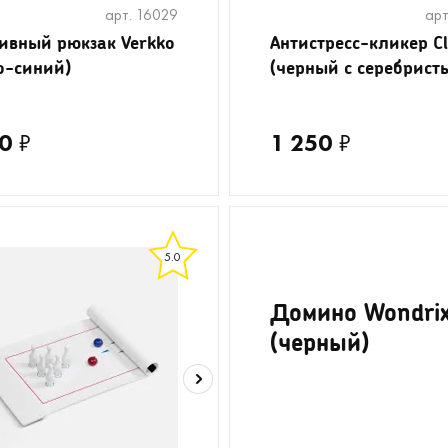
арт. 16029
арт
ивный рюкзак Verkko
Антистресс-кликер C
о-синий)
(черный с серебрист
0
₽
1 250
₽
5.0
Домино Wondri
(черный)