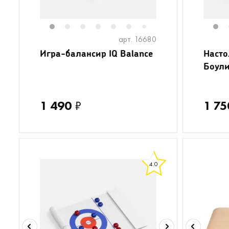
1
2
3
4
5
6
8
9
10
1
7
арт. 16680
Игра-балансир IQ Balance
Насто
Боули
1 490
₽
1 75
4.0