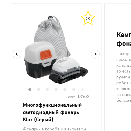
5.0
Кем
фона
Походн
нескол
исполь
то ест
ручной
работы
энерго
1
2
3
4
5
6
8
9
7
сигнал
арт. 13503
белым 
Многофункциональный
светодиодный фонарь
Klar (Серый)
Фонарик в коробе и в тканевом