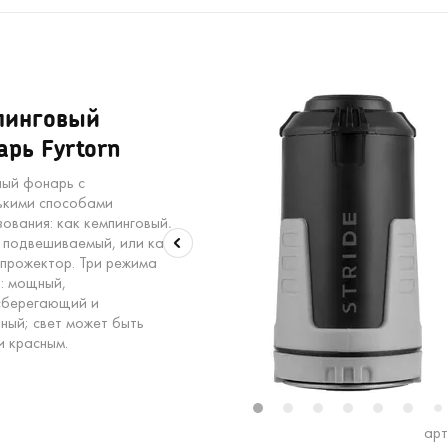
пинговый
рь Fyrtorn
ый фонарь с
ькими способами
зования: как кемпинговый,
ь подвешиваемый, или как
 прожектор. Три режима
: мощный,
сберегающий и
ьный; свет может быть
и красным.
1
2
3
4
5
6
7
арт