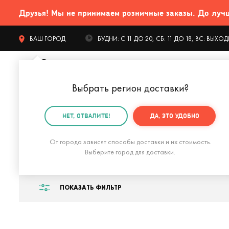
Друзья! Мы не принимаем розничные заказы. До лучших
ВАШ ГОРОД
БУДНИ: С 11 ДО 20, СБ: 11 ДО 18, ВС: ВЫХ
Выбрать регион доставки
?
КАТАЛОГ Т
НЕТ, ОТВАЛИТЕ!
ДА, ЭТО УДОБНО
Главная
Подарки на Новый год
Спортивные подар
От города зависят способы доставки и их стоимость.
Спортивные подар
Выберите город для доставки.
ПОКАЗАТЬ ФИЛЬТР