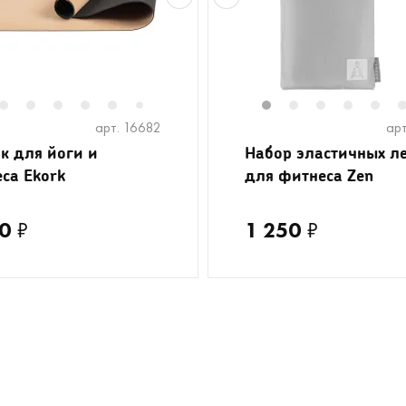
2
3
4
5
6
8
9
10
11
1
12
2
13
3
4
5
7
арт. 16682
арт
к для йоги и
Набор эластичных л
са Ekork
для фитнеса Zen
0
₽
1 250
₽