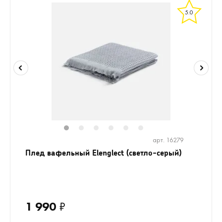
5.0
1
2
3
4
5
6
арт. 16279
Плед вафельный Elenglect (светло-серый)
1 990
₽