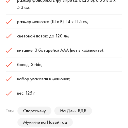
размер фонарика в футляре (Д х Ш х В): 6.5 х 8.6 х
5.3 см;
размер мешочка (Ш х В): 14 х 11.5 см;
световой поток: до 120 лм;
питание: 3 батарейки ААА (нет в комплекте);
бренд: Stride;
набор упакован в мешочек;
вес: 125 г.
Теги:
Спортсмену
На День ВДВ
Мужчине на Новый год