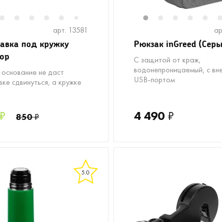
2
3
4
5
6
1
2
3
4
5
7
арт. 13581
ар
авка под кружку
Рюкзак inGreed (Сер
top
С защитой от краж,
водонепроницаемый, с вн
 основание не даст
USB-портом
ке сдвинуться, а кружке
₽
4 490
₽
850
₽
5.0