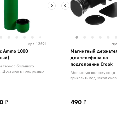
2
2
13
3
14
4
15
5
6
8
9
10
11
1
12
2
13
3
14
4
15
5
16
7
арт. 13591
ар
с Ammo 1000
Магнитный держате
ный)
для телефона на
подголовник Crook
й термос большого
. Доступен в трех разных
Магнитную полоску надо
приклеить под чехол сма
0
₽
490
₽