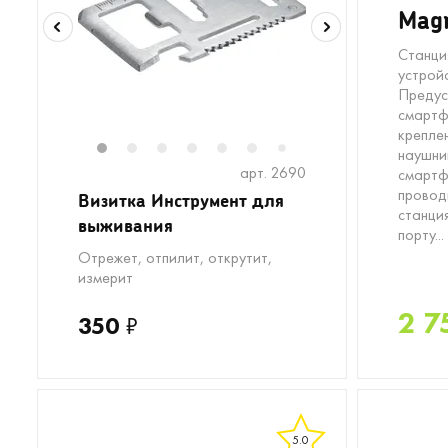
Mag
Станци
устрой
Предус
смартф
крепле
наушни
1
2
3
4
5
6
8
9
10
11
1
7
арт. 2690
смартф
провод
Визитка Инструмент для
станци
выживания
порту...
Отрежет, отпилит, открутит,
измерит
2 7
350
₽
5.0