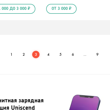
1 000 ДО 3 000 ₽
ОТ 3 000 ₽
1
2
3
4
5
6
...
9
нитная зарядная
ция Uniscend