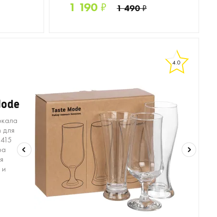
1 190
₽
1 490
₽
4.0
Mode
окала
n для
 415
ра
ля
 и