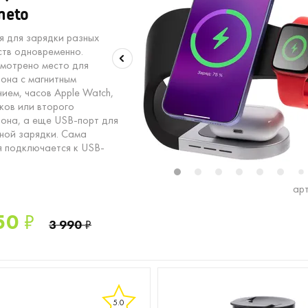
neto
я для зарядки разных
ств одновременно.
мотрено место для
она с магнитным
нием, часов Apple Watch,
ков или второго
2
13
14
15
16
17
18
19
20
21
22
23
24
25
она, а еще USB-порт для
ной зарядки. Сама
я подключается к USB-
1
2
3
4
5
6
7
арт
50
₽
3 990
₽
5.0