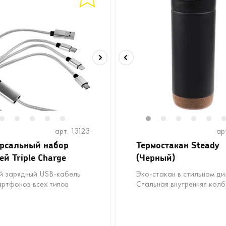
2
2
13
3
14
4
15
5
16
6
17
18
19
20
21
22
1
23
2
24
3
25
4
5
арт. 13123
ар
рсальный набор
Термостакан Steady
ей Triple Charge
(Черный)
й зарядный USB-кабель
Эко-стакан в стильном ди
артфонов всех типов
Стальная внутренняя кол