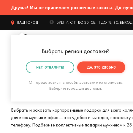
Друзья! Мы не принимаем розничные заказы. До лучших
ВАШ ГОРОД
БУДНИ: С 11 ДО 20, СБ: 11 ДО 18, ВС: ВЫХ
Выбрать регион доставки
?
КАТАЛОГ Т
НЕТ, ОТВАЛИТЕ!
ДА, ЭТО УДОБНО
Главная
Подарки на 23 февраля
Корпоративные п
От города зависят способы доставки и их стоимость.
Корпоративные по
Выберите город для доставки.
Выбрать и заказать корпоративные подарки для всего колл
для всех мужчин в офис — это удобно и выгодно, поскольку
телефону. Подберите коллективные подарки мужчинам к 23