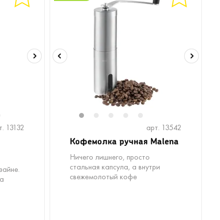
6
1
2
3
4
5
т. 13132
арт. 13542
Кофемолка ручная Malena
Ничего лишнего, просто
стальная капсула, а внутри
зайне.
свежемолотый кофе
ба