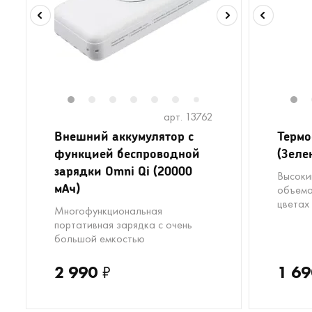
1
2
3
4
5
6
8
9
10
11
1
1
7
арт. 13762
Внешний аккумулятор с
Термо
функцией беспроводной
(Зеле
зарядки Omni Qi (20000
Высоки
мАч)
объема
цветах
Многофункциональная
портативная зарядка с очень
большой емкостью
2 990
₽
1 69