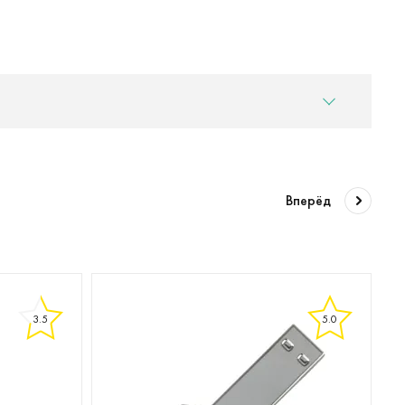
Вперёд
3.5
5.0