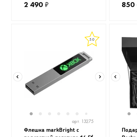
2 490
₽
850
5.0
1
2
3
4
5
6
8
9
1
7
арт. 13275
Флешка markBright с
Подар