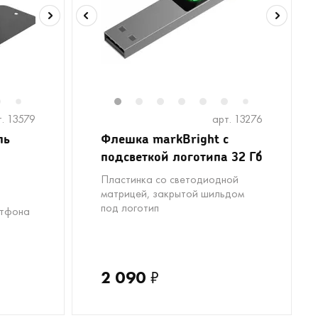
6
17
18
8
1
2
3
4
5
6
8
9
7
7
т. 13579
арт. 13276
ль
Флешка markBright с
подсветкой логотипа 32 Гб
Пластинка со светодиодной
матрицей, закрытой шильдом
под логотип
ртфона
2 090
₽