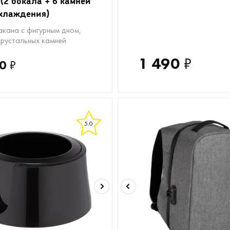
 (2 бокала + 6 камней
хлаждения)
акана с фигурным дном,
хрустальных камней
1 490
₽
0
₽
5.0