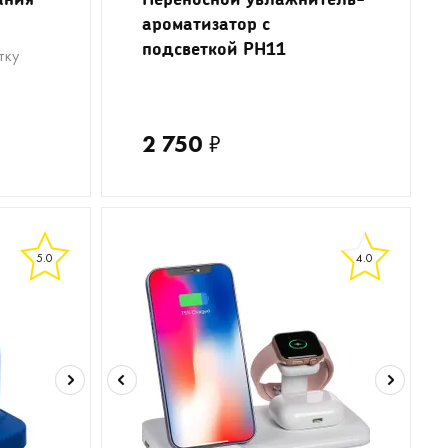
ароматизатор с
подсветкой PH11
тку
2 750
₽
5.0
4.0