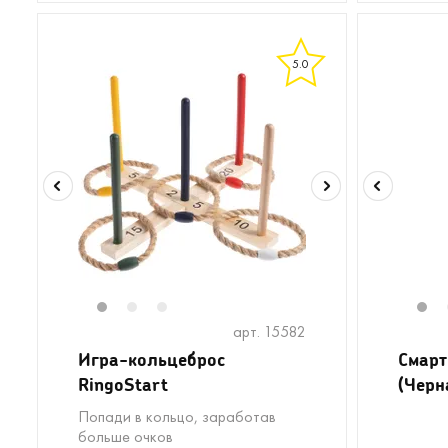
5.0
1
2
3
1
арт. 15582
Игра-кольцеброс
Смарт
RingoStart
(Черн
Попади в кольцо, заработав
больше очков