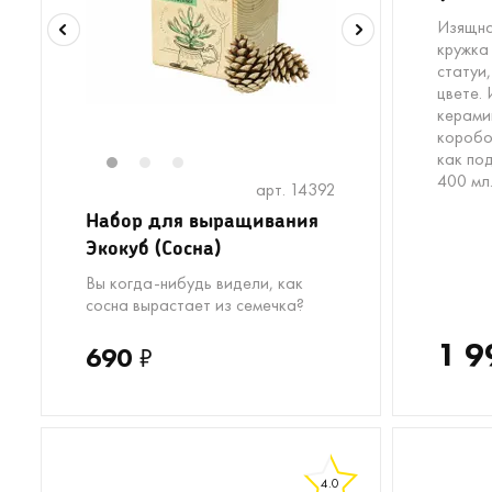
Изящна
кружка
статуи
цвете.
керами
коробо
как по
1
2
3
400 мл
арт. 14392
Набор для выращивания
Экокуб (Сосна)
Вы когда-нибудь видели, как
сосна вырастает из семечка?
1 9
690
₽
4.0