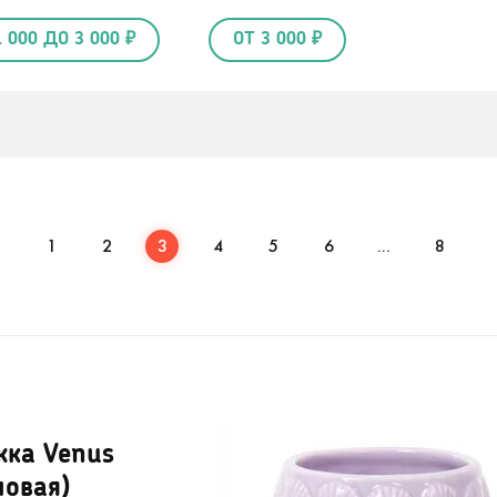
1 000 ДО 3 000 ₽
ОТ 3 000 ₽
1
2
3
4
5
6
...
8
жка Venus
ловая)