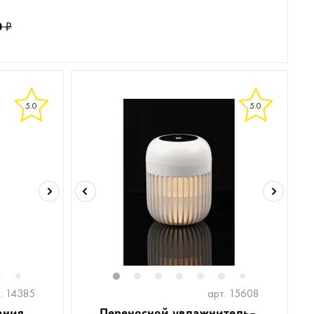
0
₽
5.0
5.0
6
1
2
3
4
5
6
8
9
7
7
. 14385
арт. 15608
ания
Переносной увлажнитель-