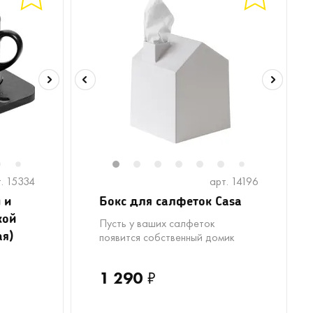
6
8
9
10
11
1
12
2
3
4
5
6
8
9
7
7
. 15334
арт. 14196
 и
Бокс для салфеток Casa
кой
Пусть у ваших салфеток
ая)
появится собственный домик
1 290
₽