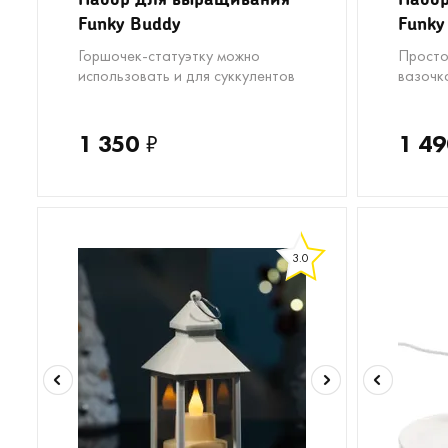
Funky Buddy
Funky
Горшочек-статуэтку можно
Просто
использовать и для суккулентов
вазочк
1 350
₽
1 49
3.0