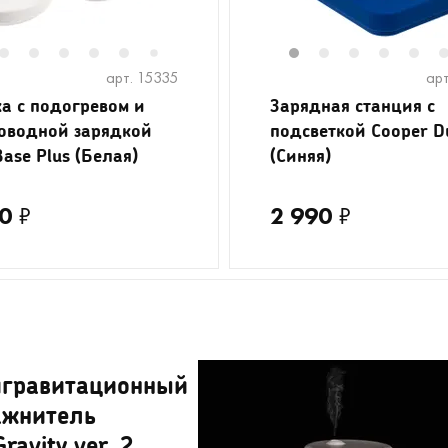
2
3
4
5
6
8
9
10
11
1
12
2
3
4
5
7
арт. 15335
арт
а с подогревом и
Зарядная станция с
оводной зарядкой
подсветкой Cooper D
Base Plus (Белая)
(Синяя)
0
₽
2 990
₽
игравитационный
ажнитель
Gravity ver. 2