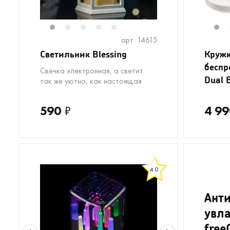
1
2
3
4
5
1
арт. 14615
Светильник Blessing
Кружк
беспр
Свечка электронная, а светит
Dual 
так же уютно, как настоящая
590
₽
4 99
4.0
Ант
увл
free