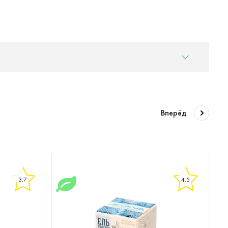
Вперёд
3.7
4.5