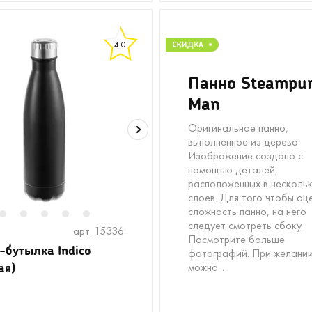
4.0
Панно Steampu
Man
Оригинальное панно,
выполненное из дерева.
Изображение создано с
помощью деталей,
расположенных в несколь
слоев. Для того чтобы оц
сложность панно, на него
2
3
4
5
6
следует смотреть сбоку.
арт. 15336
Посмотрите больше
-бутылка Indico
фотографий. При желани
ая)
можно...