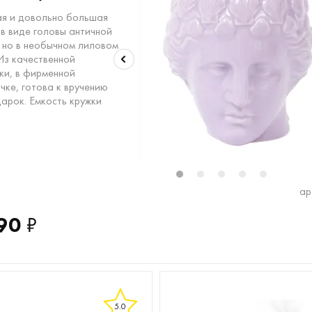
я и довольно большая
 в виде головы античной
, но в необычном лиловом
 Из качественной
ки, в фирменной
чке, готова к вручению
дарок. Емкость кружки
.
1
2
3
4
5
ар
90
₽
5.0