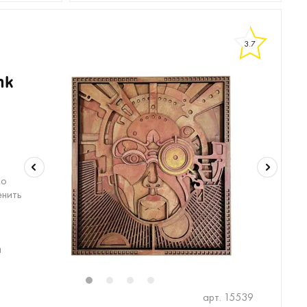
3.7
nk
ко
енить
и
1
2
3
4
арт. 15539