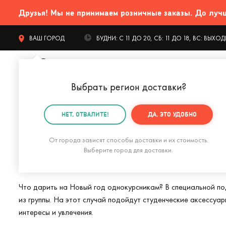
Друзья! Мы не принимаем розничные заказы. До лучших
ВАШ ГОРОД
БУДНИ: С 11 ДО 20, СБ: 11 ДО 18, ВС: ВЫХ
Выбрать регион доставки
?
КАТАЛОГ Т
НЕТ, ОТВАЛИТЕ!
ДА, ЭТО УДОБНО
Главная
Подарки на Новый год
Подарки на Новый 
От города зависят способы доставки и их стоимость.
Подарки студента
Выберите город для доставки.
Что дарить на Новый год однокурсникам? В специальной по
из группы. На этот случай подойдут студенческие аксессуар
интересы и увлечения.