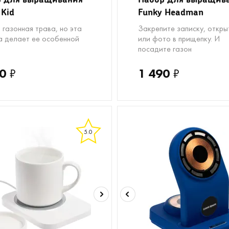
 Kid
Funky Headman
 газонная трава, но эта
Закрепите записку, откры
а делает ее особенной
или фото в прищепку. И
посадите газон
0
₽
1 490
₽
5.0