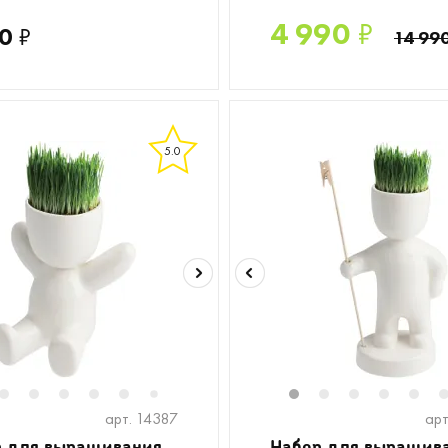
4 990
₽
0
₽
14 99
5.0
2
3
4
5
6
8
9
1
2
3
4
5
7
арт. 14387
арт
р для выращивания
Набор для выращив