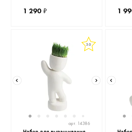
1 290
₽
1 99
5.0
1
2
3
4
5
6
1
7
арт. 14386
Набор для выращивания
Набо