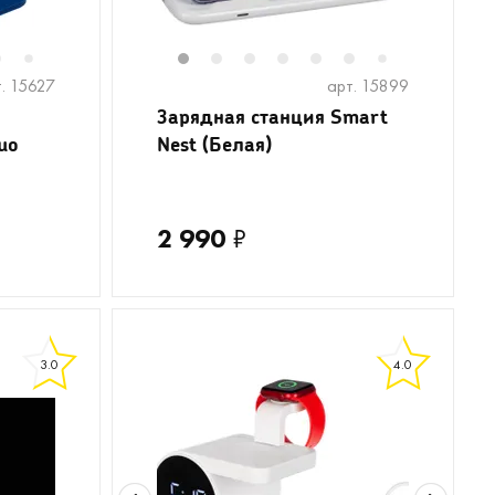
6
8
9
10
11
1
12
2
13
3
4
5
6
8
9
7
7
. 15627
арт. 15899
Зарядная станция Smart
uo
Nest (Белая)
2 990
₽
3.0
4.0