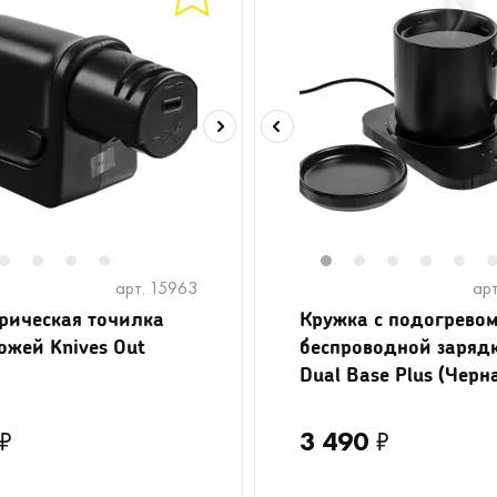
2
3
4
5
1
2
3
4
5
арт. 15963
арт
рическая точилка
Кружка с подогревом
ожей Knives Out
беспроводной заряд
Dual Base Plus (Черн
₽
3 490
₽