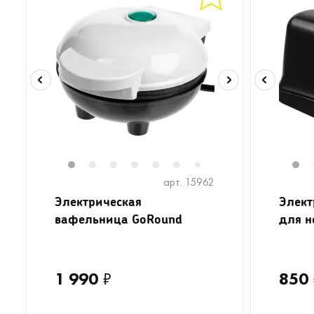
1
2
3
4
5
6
8
9
1
7
арт. 15962
Электрическая
Элект
вафельница GoRound
для н
1 990
₽
850