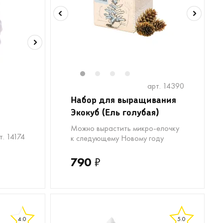
1
2
3
4
арт. 14390
Набор для выращивания
Экокуб (Ель голубая)
Можно вырастить микро-елочку
т. 14174
к следующему Новому году
790
₽
4.0
5.0