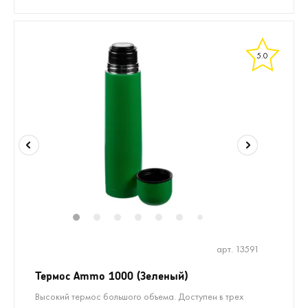
5.0
1
2
3
4
5
6
8
9
10
11
7
арт. 13591
Термос Ammo 1000 (Зеленый)
Высокий термос большого объема. Доступен в трех