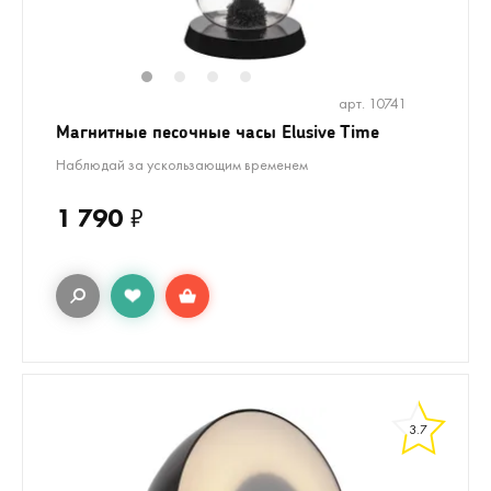
1
2
3
4
арт. 10741
Магнитные песочные часы Elusive Time
Наблюдай за ускользающим временем
1 790
₽
3.7