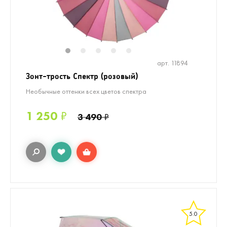
1
2
3
4
5
арт. 11894
Зонт-трость Спектр (розовый)
Необычные оттенки всех цветов спектра
1 250
₽
3 490
₽
5.0