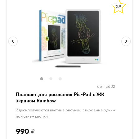
3.9
1
2
3
арт. 8632
Планшет для рисования Pic-Pad с ЖК
экраном Rainbow
Здесь получаются цветные рисунки, стираемые одним
нажатием кнопки
990
₽