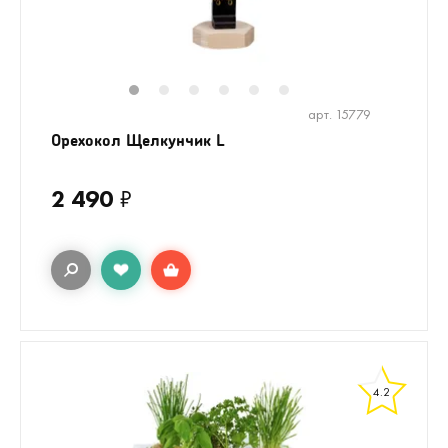
1
2
3
4
5
6
арт. 15779
Орехокол Щелкунчик L
2 490
₽
4.2