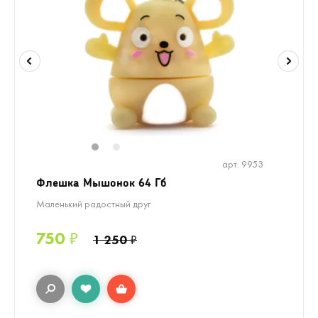
1
2
арт. 9953
Флешка Мышонок 64 Гб
Маленький радостный друг
750
₽
1 250
₽