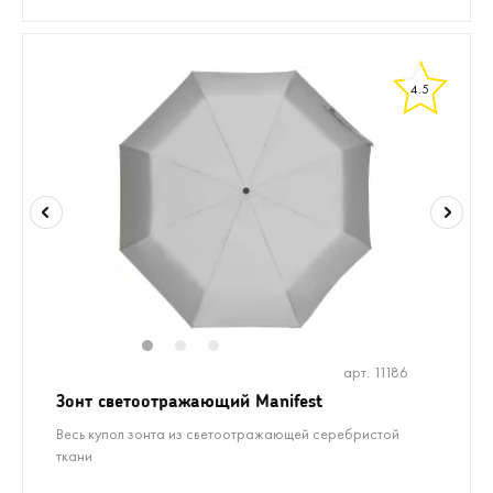
4.5
1
2
3
арт. 11186
Зонт светоотражающий Manifest
Весь купол зонта из светоотражающей серебристой
ткани