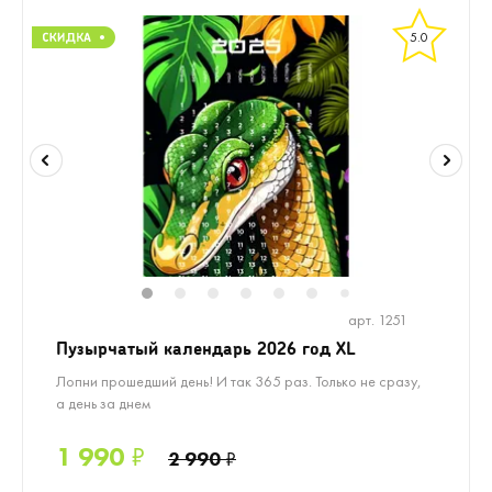
5.0
1
2
3
4
5
6
8
7
арт. 1251
Пузырчатый календарь 2026 год XL
Лопни прошедший день! И так 365 раз. Только не сразу,
а день за днем
1 990
₽
2 990
₽