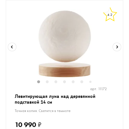
4.2
1
2
3
4
5
6
7
арт. 11172
Левитирующая луна над деревянной
подставкой 14 см
Точная копия. Светится в темноте
10 990
₽