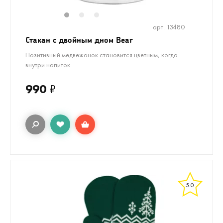
1
2
3
арт. 13480
Стакан с двойным дном Bear
Позитивный медвежонок становится цветным, когда
внутри напиток
990
₽
5.0