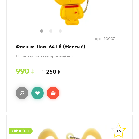
1
2
3
арт. 10007
Флешка Лось 64 Гб (Желтый)
О, этот гигантский красный нос
990
₽
1 250
₽
3.5