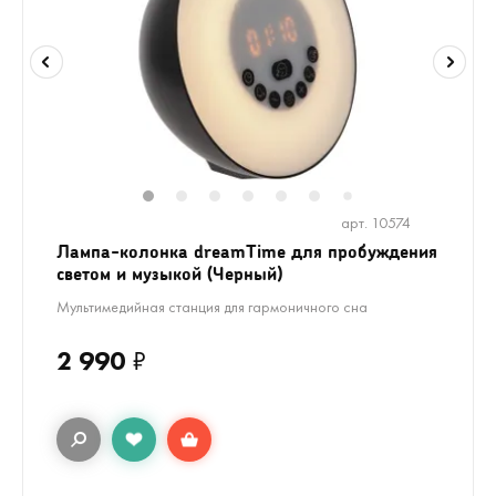
1
2
3
4
5
6
8
9
10
1
7
арт. 10574
Лампа-колонка dreamTime для пробуждения
светом и музыкой (Черный)
Мультимедийная станция для гармоничного сна
2 990
₽