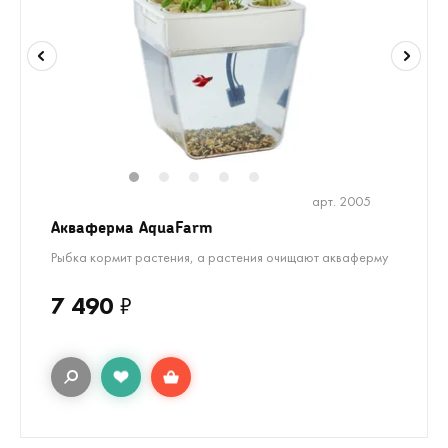
1
2
3
4
5
арт. 2005
Акваферма AquaFarm
Рыбка кормит растения, а растения очищают акваферму
7 490
₽