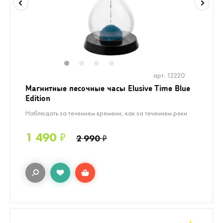
1
2
3
4
арт. 12220
Магнитные песочные часы Elusive Time Blue
Edition
Наблюдать за течением времени, как за течением реки
1 490
₽
2 990
₽