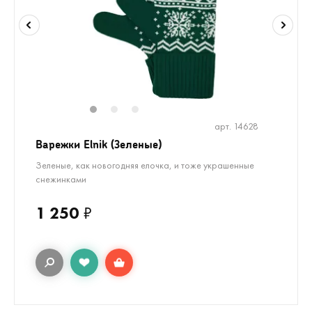
1
2
3
арт. 14628
Варежки Elnik (Зеленые)
Зеленые, как новогодняя елочка, и тоже украшенные
снежинками
1 250
₽