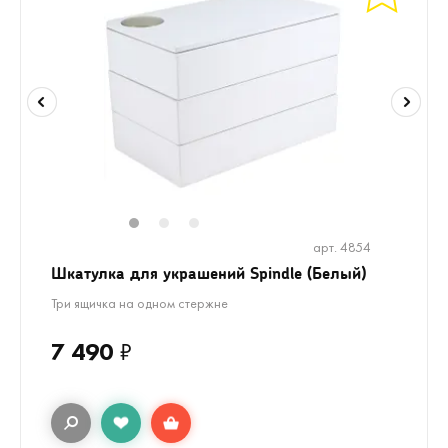
1
2
3
арт. 4854
Шкатулка для украшений Spindle (Белый)
Три ящичка на одном стержне
7 490
₽