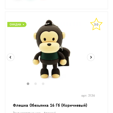
5.0
1
2
3
арт. 5136
Флешка Обезьянка 16 Гб (Коричневый)
Труд сделал из нее... флешку!