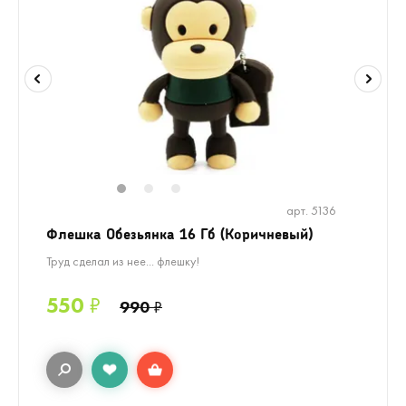
1
2
3
арт. 5136
Флешка Обезьянка 16 Гб (Коричневый)
Труд сделал из нее... флешку!
550
₽
990
₽