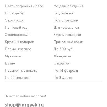
Цвет настроения - лето!
На день рождения
На свадьбу
На девичник
С котиками
На мальчишник
На Новый год
Для кофеманов
С единорогами
Вкусные подарки
Кружки в подарок
Прикольные носки
Полный каталог
До 500 руб.
Мужчинам
Женщинам
Детям
Открытки
Подарочные пакеты
На 14 февраля
На 23 февраля
На 8 марта
Пишите по любым вопросам!
shop@mrgeek.ru