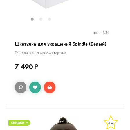
1
2
3
арт. 4854
Шкатулка для украшений Spindle (Белый)
Три ящичка на одном стержне
7 490
₽
5.0