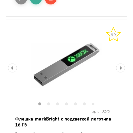
5.0
1
2
3
4
5
6
8
9
7
арт. 13275
Флешка markBright с подсветкой логотипа
16 Гб