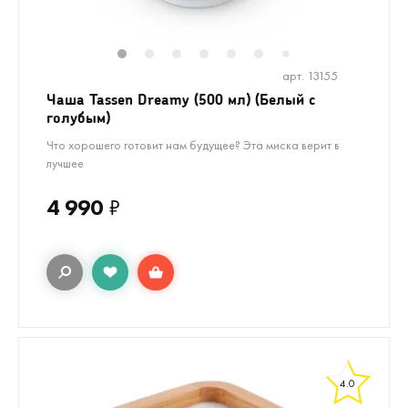
1
2
3
4
5
6
8
9
10
1
7
арт. 13155
Чаша Tassen Dreamy (500 мл) (Белый с
голубым)
Что хорошего готовит нам будущее? Эта миска верит в
лучшее
4 990
₽
4.0