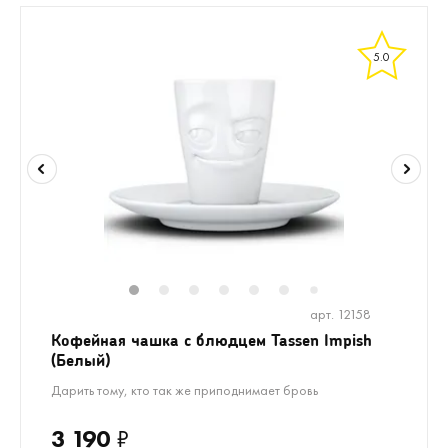
5.0
1
2
3
4
5
6
8
9
10
7
арт. 12158
Кофейная чашка с блюдцем Tassen Impish
(Белый)
Дарить тому, кто так же приподнимает бровь
3 190
₽