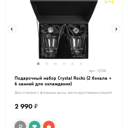
1
2
3
4
5
6
арт. 13134
Подарочный набор Crystal Rocks (2 бокала +
6 камней для охлаждения)
Два стакана с фигурным дном, шесть хрустальных камней
2 990
₽