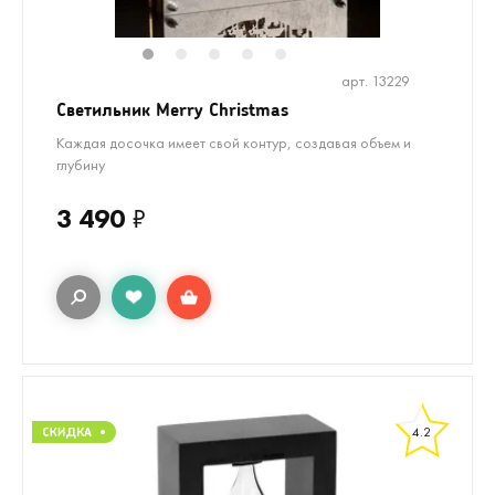
1
2
3
4
5
арт. 13229
Светильник Merry Christmas
Каждая досочка имеет свой контур, создавая объем и
глубину
3 490
₽
4.2