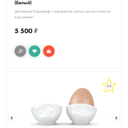
(Белый)
Детальный барельеф с портретом, вплоть до кисточек на
воротнике!
5 500
₽
5.0