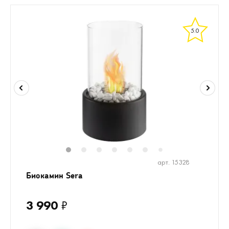
5.0
1
2
3
4
5
6
8
7
арт. 15328
Биокамин Sera
3 990
₽