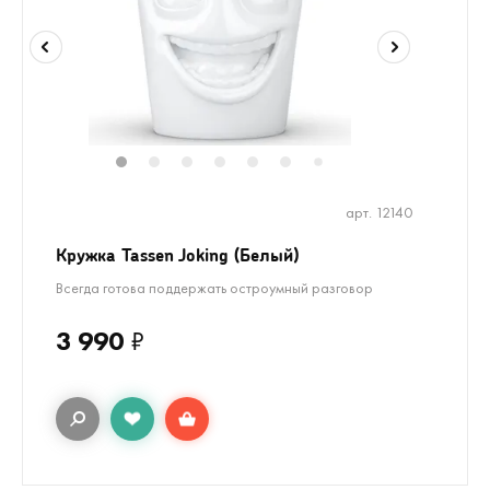
1
2
3
4
5
6
8
9
7
арт. 12140
Кружка Tassen Joking (Белый)
Всегда готова поддержать остроумный разговор
3 990
₽