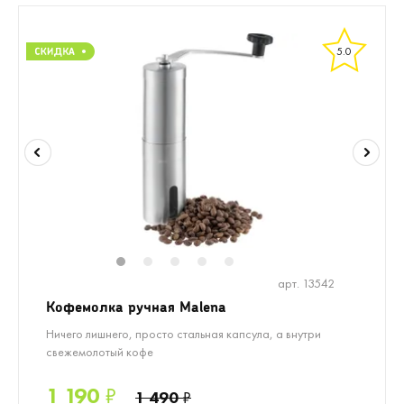
5.0
1
2
3
4
5
арт. 13542
Кофемолка ручная Malena
Ничего лишнего, просто стальная капсула, а внутри
свежемолотый кофе
1 190
₽
1 490
₽