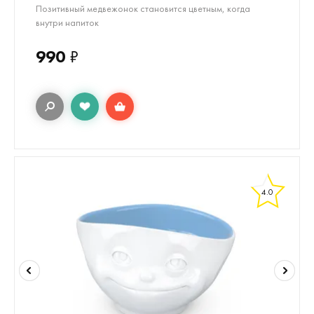
Позитивный медвежонок становится цветным, когда
внутри напиток
990
₽
4.0