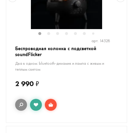
1
2
3
4
5
6
8
7
арт. 14528
Беспроводная колонка с подсветкой
soundFlicker
Два в одном: bluetooth-динамик и лампа с живым и
теплым светом
2 990
₽