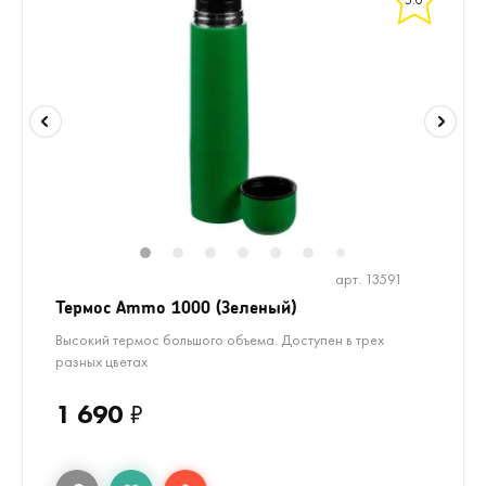
5.0
1
2
3
4
5
6
8
9
10
1
7
арт. 13591
Термос Ammo 1000 (Зеленый)
Высокий термос большого объема. Доступен в трех
разных цветах
1 690
₽