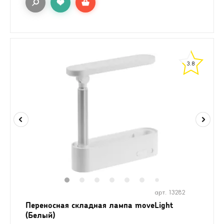
3.8
1
2
3
4
5
6
8
9
10
1
7
арт. 13282
Переносная складная лампа moveLight
(Белый)