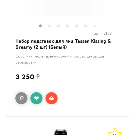
1
2
3
4
5
6
8
9
10
7
арт. 12159
Набор подставок для яиц Tassen Kissing &
Dreamy (2 шт) (Белый)
Соусники, маленькие мисочки и просто декор для
сервировки
3 250
₽