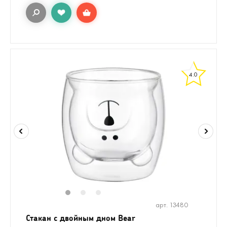
4.0
1
2
3
арт. 13480
Стакан с двойным дном Bear