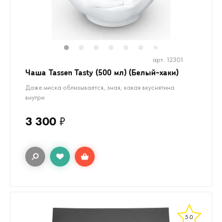
1
2
3
4
5
6
8
9
10
1
7
арт. 12301
Чаша Tassen Tasty (500 мл) (Белый-хаки)
Даже миска облизывается, зная, какая вкуснятина
внутри
3 300
₽
5.0