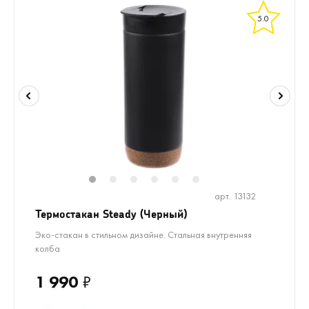
5.0
1
2
3
4
5
6
арт. 13132
Термостакан Steady (Черный)
Эко-стакан в стильном дизайне. Стальная внутренняя
колба
1 990
₽