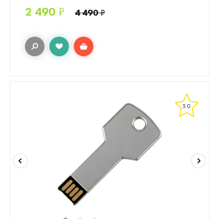
2 490
₽
4 490
₽
5.0