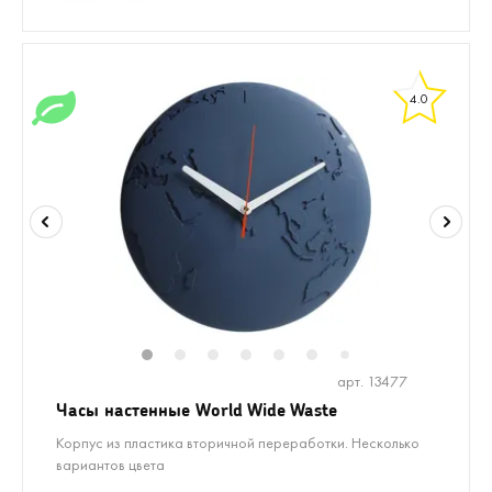
4.0
1
2
3
4
5
6
8
9
10
1
7
арт. 13477
Часы настенные World Wide Waste
Корпус из пластика вторичной переработки. Несколько
вариантов цвета