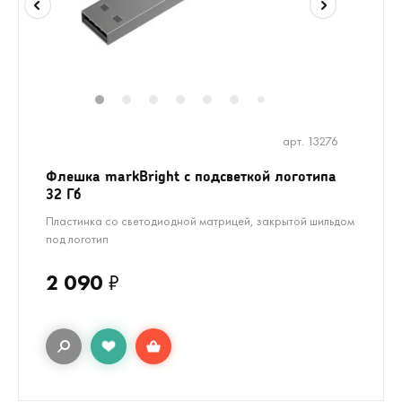
1
2
3
4
5
6
8
9
7
арт. 13276
Флешка markBright с подсветкой логотипа
32 Гб
Пластинка со светодиодной матрицей, закрытой шильдом
под логотип
2 090
₽