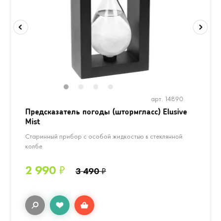
1
2
3
4
арт. 14890
Предсказатель погоды (штормгласс) Elusive
Mist
Старинный прибор с особой жидкостью в стеклянной
колбе
2 990
₽
3 490
₽