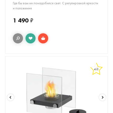
Где бы вам ни понадобился свет. С регулировкой яркости
и положения
1 490
₽
4.0