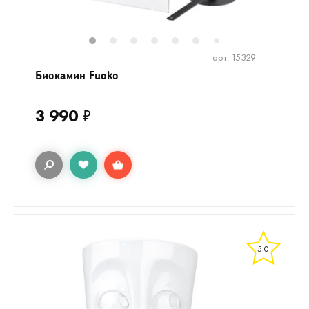
1
2
3
4
5
6
8
7
арт. 15329
Биокамин Fuoko
3 990
₽
5.0