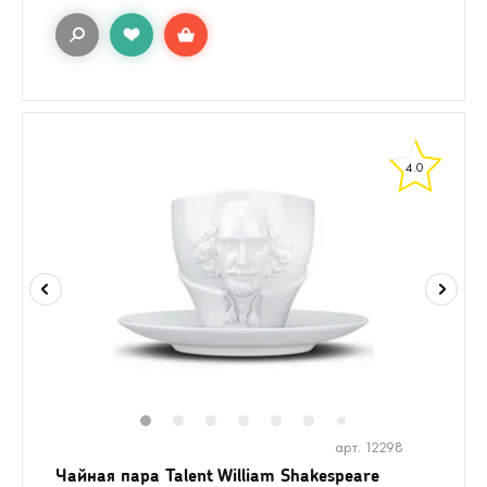
4.0
1
2
3
4
5
6
8
7
арт. 12298
Чайная пара Talent William Shakespeare