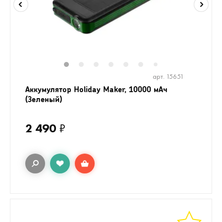
1
2
3
4
5
6
8
9
10
7
арт. 15651
Аккумулятор Holiday Maker, 10000 мАч
(Зеленый)
2 490
₽