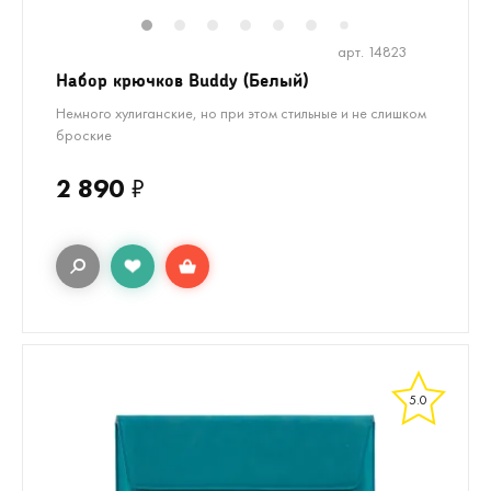
1
2
3
4
5
6
8
9
10
1
7
арт. 14823
Набор крючков Buddy (Белый)
Немного хулиганские, но при этом стильные и не слишком
броские
2 890
₽
5.0