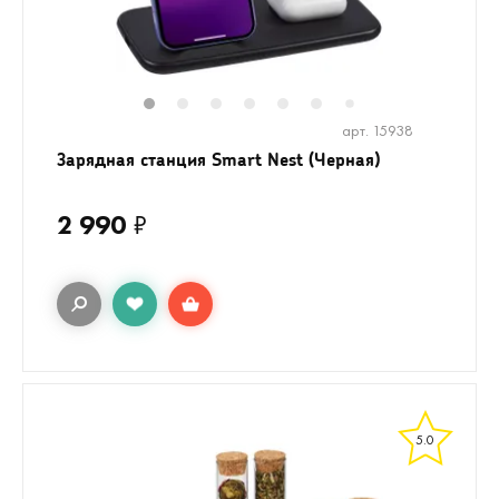
1
2
3
4
5
6
8
7
арт. 15938
Зарядная станция Smart Nest (Черная)
2 990
₽
5.0