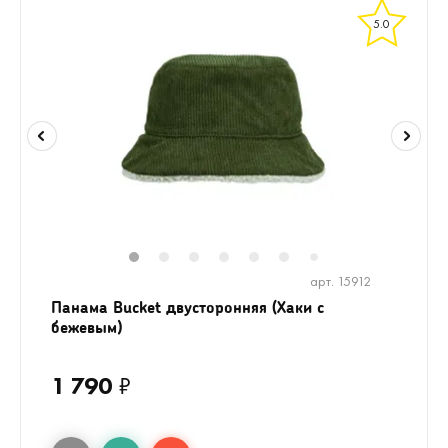
5.0
1
2
3
4
5
6
8
7
арт. 15912
Панама Bucket двусторонняя (Хаки с
бежевым)
1 790
₽