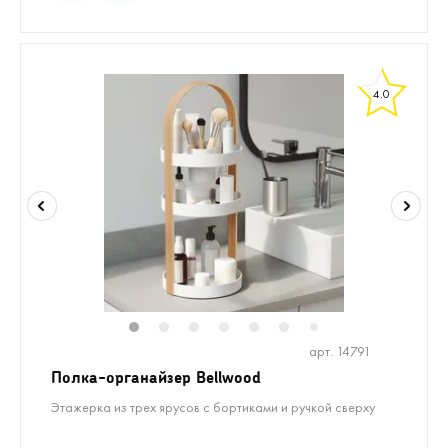
4.0
1
2
3
4
5
6
8
9
10
7
арт. 14791
Полка-органайзер Bellwood
Этажерка из трех ярусов с бортиками и ручкой сверху