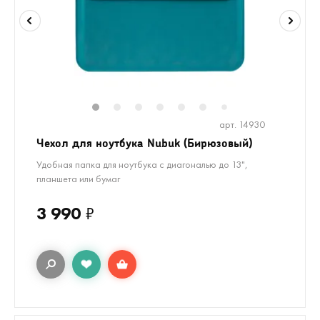
1
2
3
4
5
6
8
9
10
1
7
арт. 14930
Чехол для ноутбука Nubuk (Бирюзовый)
Удобная папка для ноутбука с диагональю до 13",
планшета или бумаг
3 990
₽