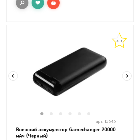
4.0
1
2
3
4
5
6
арт. 15645
Внешний аккумулятор Gamechanger 20000
мАч (Черный)