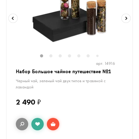
1
2
3
4
5
6
8
9
10
7
арт. 14916
Набор Большое чайное путешествие №1
Черный чай, зеленый чай двух типов и травяной с
лавандой
2 490
₽