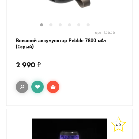
1
2
3
4
5
6
арт. 15656
Внешний аккумулятор Pebble 7800 мАч
(Серый)
2 990
₽
4.0