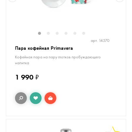
1
2
3
4
5
6
арт. 14570
Пара кофейная Primavera
Кофейная пара на пару глотков пробуждающего
напитка
1 990
₽