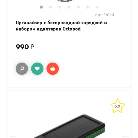
1
2
3
4
5
6
8
9
7
арт. 16145
Органайзер с беспроводной зарядкой и
набором адаптеров Octopod
990
₽
5.0