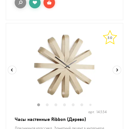
5.0
1
2
3
4
5
6
8
9
7
арт. 14554
Часы настенные Ribbon (Дерево)
Лаконичная классика. Заметный акцент в интерьере