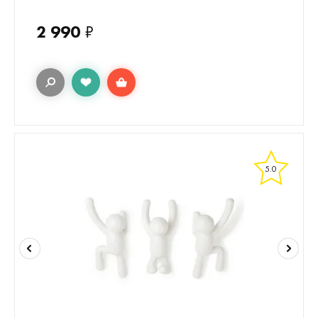
2 990
₽
5.0