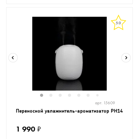
5.0
1
2
3
4
5
6
8
9
10
1
7
арт. 15609
Переносной увлажнитель-ароматизатор PH14
1 990
₽