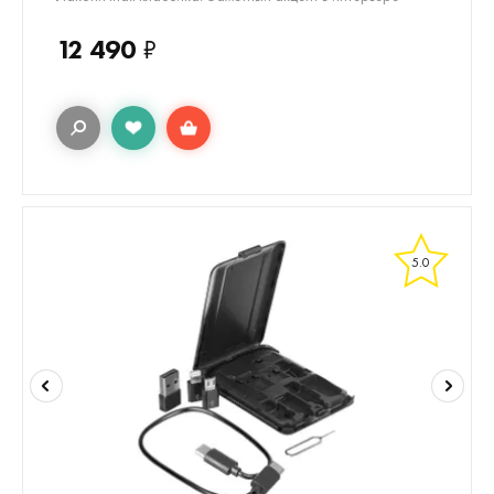
12 490
₽
5.0