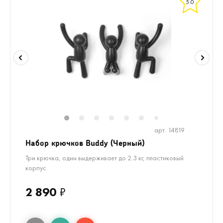
5.0
1
2
3
4
5
6
8
9
10
7
арт. 14819
Набор крючков Buddy (Черный)
Три крючка, один выдерживает до 2.3 кг, пластиковый
корпус
2 890
₽