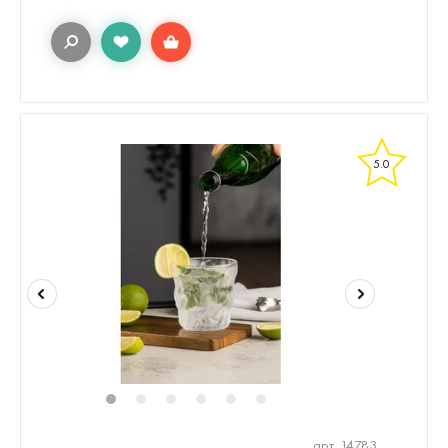
5.0
1
2
3
4
5
6
арт. 14783