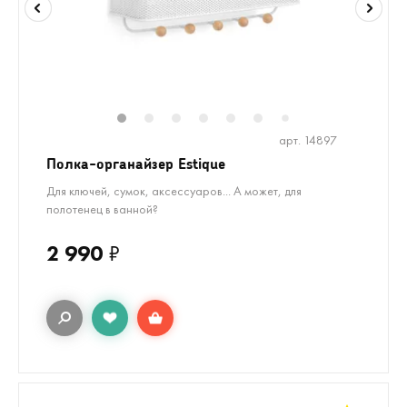
1
2
3
4
5
6
8
9
10
1
7
арт. 14897
Полка-органайзер Estique
Для ключей, сумок, аксессуаров... А может, для
полотенец в ванной?
2 990
₽