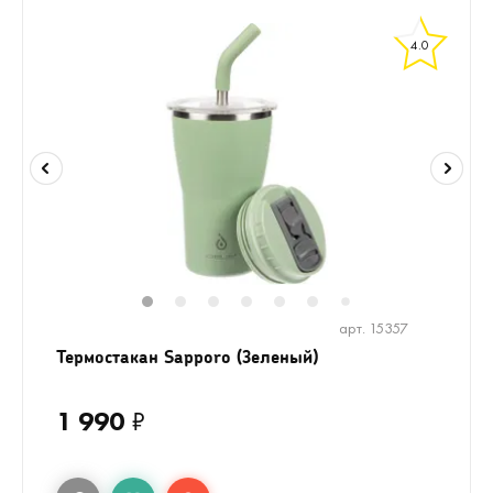
4.0
1
2
3
4
5
6
8
9
10
1
7
арт. 15357
Термостакан Sapporo (Зеленый)
1 990
₽