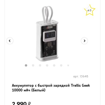
4.0
1
2
3
4
5
6
8
9
10
11
7
арт. 15648
Аккумулятор c быстрой зарядкой Trellis Geek
10000 мАч (Белый)
2 990
₽