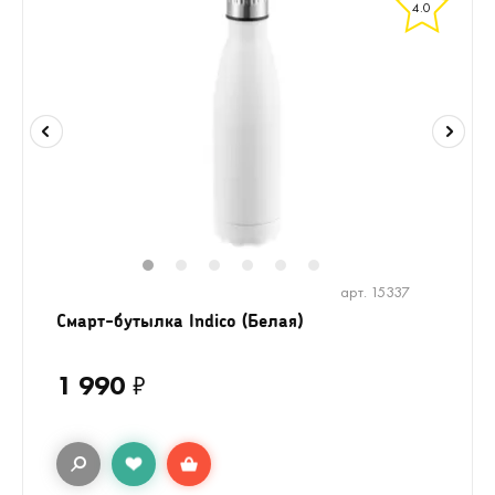
4.0
1
2
3
4
5
6
арт. 15337
Смарт-бутылка Indico (Белая)
1 990
₽