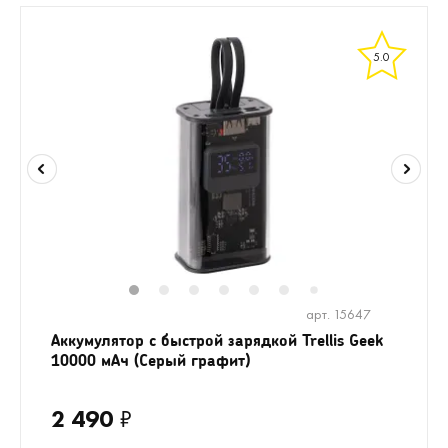
5.0
1
2
3
4
5
6
8
9
10
1
7
арт. 15647
Аккумулятор c быстрой зарядкой Trellis Geek
10000 мАч (Серый графит)
2 490
₽