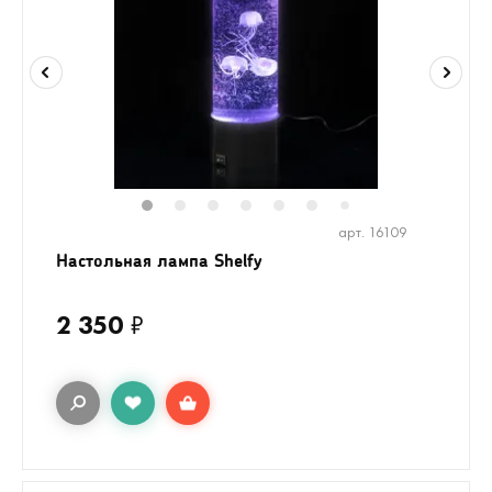
1
2
3
4
5
6
8
9
7
арт. 16109
Настольная лампа Shelfy
2 350
₽