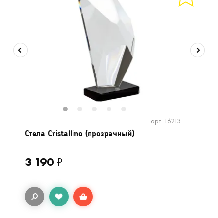
1
2
3
4
5
арт. 16213
Стела Cristallino (прозрачный)
3 190
₽