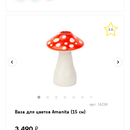
5.0
1
2
3
4
5
6
8
9
10
1
7
арт. 16224
Ваза для цветов Amanita (15 см)
3 490
₽