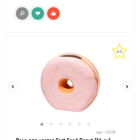
5.0
1
2
3
4
5
6
арт. 16228
Ваза для цветов Fast Food Donut (16 см)