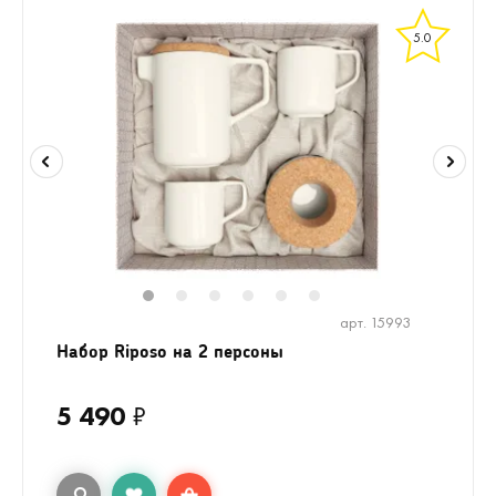
5.0
1
2
3
4
5
6
арт. 15993
Набор Riposo на 2 персоны
5 490
₽