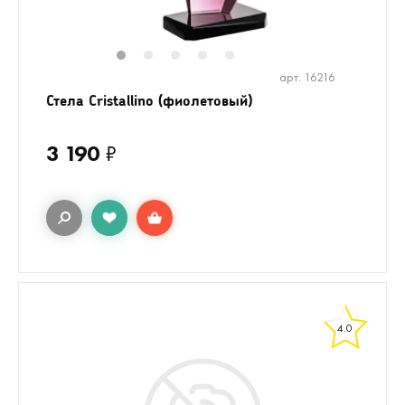
1
2
3
4
5
арт. 16216
Стела Cristallino (фиолетовый)
3 190
₽
4.0