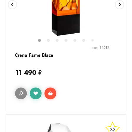
1
2
3
4
5
6
8
7
арт. 16212
Стела Fame Blaze
11 490
₽
5.0