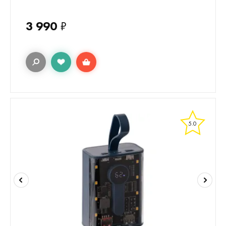
3 990
₽
5.0