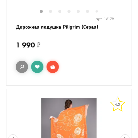
1
2
3
4
5
6
8
9
7
арт. 16178
Дорожная подушка Piligrim (Серая)
1 990
₽
4.0