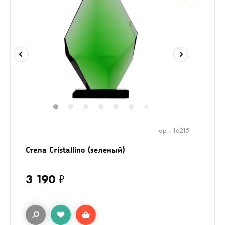
1
2
3
4
5
6
7
арт. 16215
Стела Cristallino (зеленый)
3 190
₽