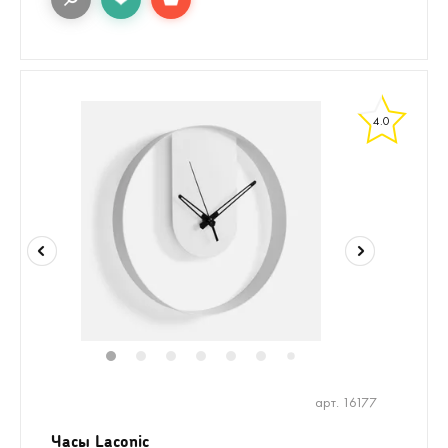
4.0
1
2
3
4
5
6
7
арт. 16177
Часы Laconic