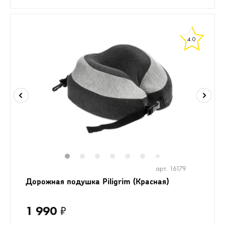
4.0
1
2
3
4
5
6
8
9
7
арт. 16179
Дорожная подушка Piligrim (Красная)
1 990
₽