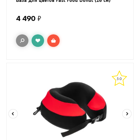
4 490
₽
5.0