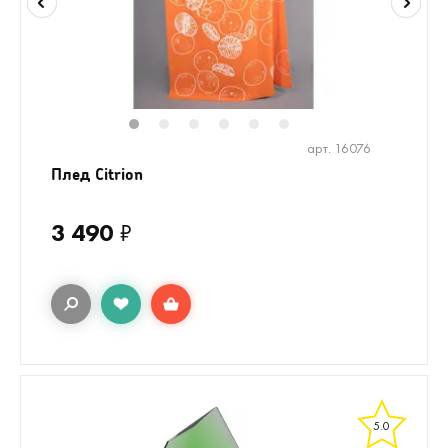
1
2
3
4
5
6
арт. 16076
Плед Citrion
3 490
₽
5.0