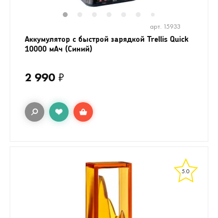
1
2
3
4
5
6
8
9
7
арт. 15933
Аккумулятор c быстрой зарядкой Trellis Quick
10000 мАч (Синий)
2 990
₽
5.0