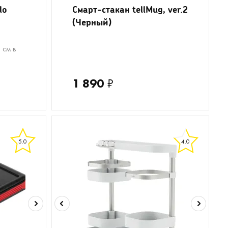
lo
Смарт-стакан tellMug, ver.2
(Черный)
 см в
1 890
₽
5.0
4.0