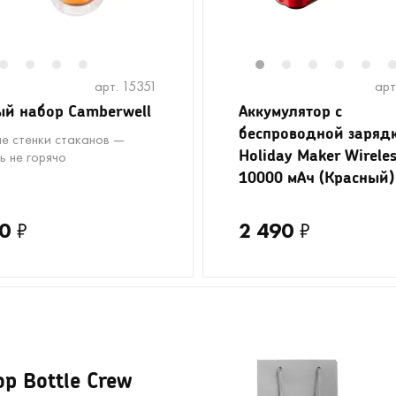
2
3
4
5
1
2
3
4
5
арт. 15351
арт
й набор Camberwell
Аккумулятор с
беспроводной заряд
е стенки стаканов —
Holiday Maker Wireles
ь не горячо
10000 мАч (Красный)
0
₽
2 490
₽
р Bottle Crew