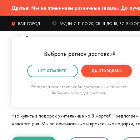
Друзья! Мы не принимаем розничные заказы. До лучших
ВАШ ГОРОД
БУДНИ: С 11 ДО 20, СБ: 11 ДО 18, ВС: ВЫХ
Выбрать регион доставки
?
КАТАЛОГ Т
НЕТ, ОТВАЛИТЕ!
ДА, ЭТО УДОБНО
Главная
Подарки на 8 марта
Подарок учительниц
От города зависят способы доставки и их стоимость.
Подарки учительн
Выберите город для доставки.
Что купить в подарок учительнице на 8 марта? Предлагаем
женского дня. Мы за оригинальные и практичные подарки, т