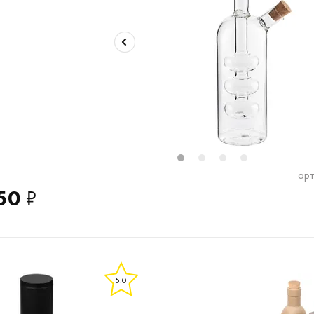
1
2
3
4
арт
50
₽
5.0