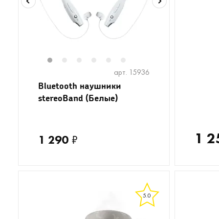
1
2
3
4
5
6
арт. 15936
Bluetooth наушники
stereoBand (Белые)
1 2
1 290
₽
5.0