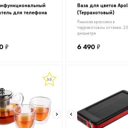
тифункциональный
Ваза для цветов Apol
тель для телефона
(Терракотовый)
i
Римская крассика в
терракотовом оттенке. 20
диаметре
0
₽
6 490
₽
5.0