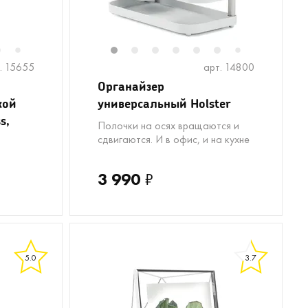
6
8
9
10
11
1
2
3
4
5
6
8
9
1
7
7
. 15655
арт. 14800
Органайзер
кой
универсальный Holster
s,
Полочки на осях вращаются и
сдвигаются. И в офис, и на кухне
3 990
₽
5.0
3.7