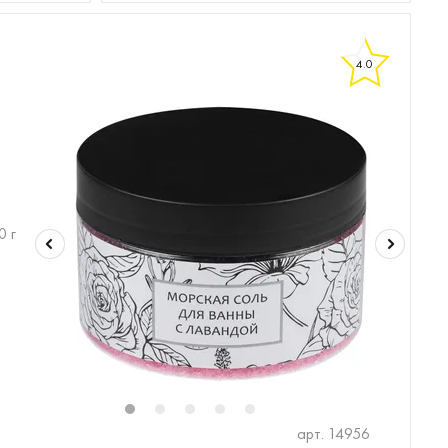
4.0
0 г
1
2
3
4
5
арт. 14956