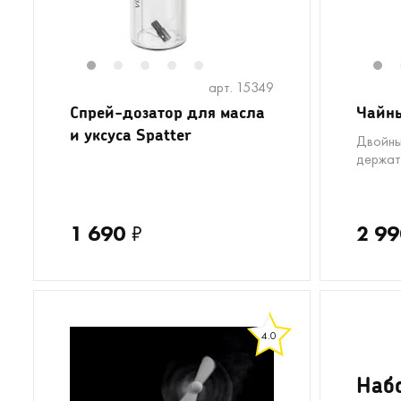
1
2
3
4
5
1
арт. 15349
Спрей-дозатор для масла
Чайны
и уксуса Spatter
Двойны
держат
1 690
₽
2 99
4.0
Набо