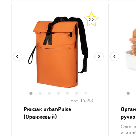
5.0
1
2
3
4
5
6
8
9
10
1
7
арт. 15593
Рюкзак urbanPulse
Орган
(Оранжевый)
ручко
Органа
или ка