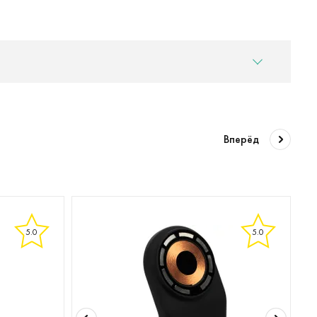
Вперёд
5.0
5.0