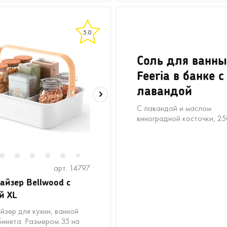
5.0
Соль для ванны
Feeria в банке с
лавандой
С лавандой и маслом
виноградной косточки, 25
2
3
4
5
6
8
9
10
11
12
13
14
15
16
7
арт. 14797
айзер Bellwood с
й XL
йзер для кухни, ванной
бинета. Размером 35 на