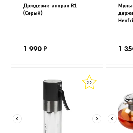
Дождевик-анорак R1
Муль
(Серый)
держа
Henfr
1 990
₽
1 35
5.0