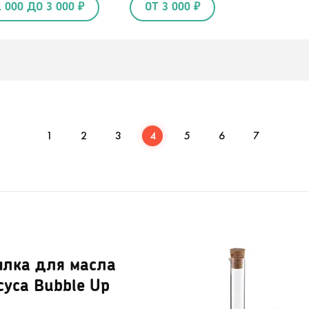
1 000 ДО 3 000 ₽
ОТ 3 000 ₽
1
2
3
4
5
6
7
ылка для масла
суса Bubble Up