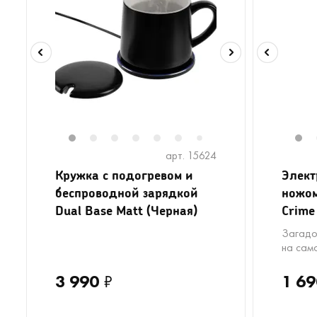
1
2
3
4
5
6
8
9
10
11
1
1
7
арт. 15624
Кружка с подогревом и
Элект
беспроводной зарядкой
ножом
Dual Base Matt (Черная)
Crime
Загадо
на сам
3 990
₽
1 69