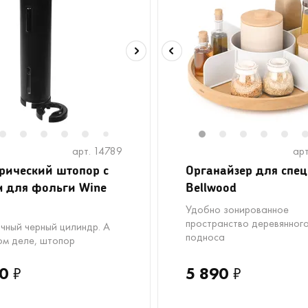
2
2
3
4
5
6
8
1
2
3
4
5
7
арт. 14789
арт
рический штопор с
Органайзер для спе
 для фольги Wine
Bellwood
Удобно зонированное
пространство деревянног
чный черный цилиндр. А
подноса
ом деле, штопор
0
₽
5 890
₽