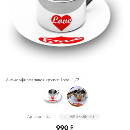
Анаморфированная кружка Love (
1
/2)
Ан
Артикул 1455
НЕТ В НАЛИЧИИ
990
₽