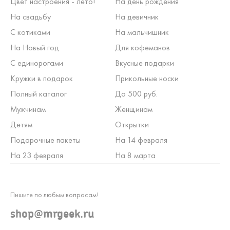
Цвет настроения - лето!
На день рождения
На свадьбу
На девичник
С котиками
На мальчишник
На Новый год
Для кофеманов
С единорогами
Вкусные подарки
Кружки в подарок
Прикольные носки
Полный каталог
До 500 руб.
Мужчинам
Женщинам
Детям
Открытки
Подарочные пакеты
На 14 февраля
На 23 февраля
На 8 марта
Пишите по любым вопросам!
shop@mrgeek.ru