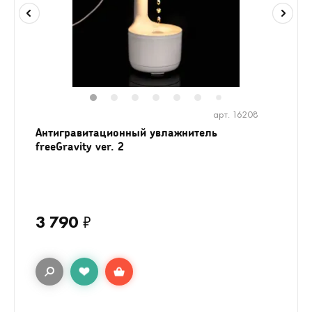
1
2
3
4
5
6
8
9
10
1
7
арт. 16208
Антигравитационный увлажнитель
freeGravity ver. 2
3 790
₽