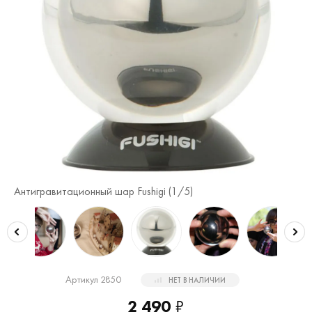
Антигравитационный шар Fushigi (
1
/5)
Ан
Артикул 2850
НЕТ В НАЛИЧИИ
2 490
₽