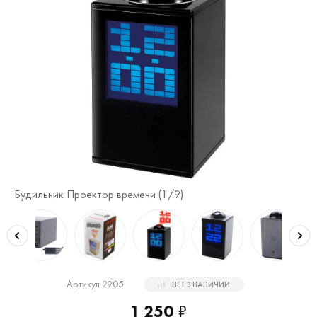
Будильник Проектор времени (
1
/9)
Бу
Артикул 2905
НЕТ В НАЛИЧИИ
1 250
₽