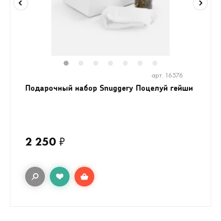
1
2
3
4
5
6
7
арт. 16576
Подарочный набор Snuggery Поцелуй гейши
2 250
₽