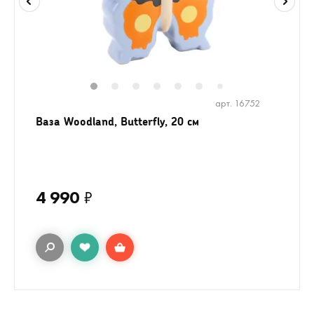
1
2
3
4
5
6
8
9
7
арт. 16752
Ваза Woodland, Butterfly, 20 см
4 990
₽