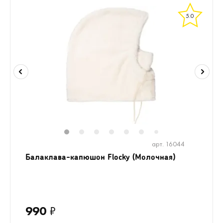
5.0
1
2
3
4
5
6
8
9
10
7
арт. 16044
Балаклава-капюшон Flocky (Молочная)
990
₽