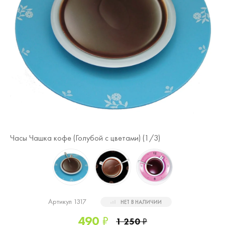
Часы Чашка кофе (Голубой с цветами) (
1
/3)
Ча
Артикул 1317
НЕТ В НАЛИЧИИ
490
₽
1 250
₽