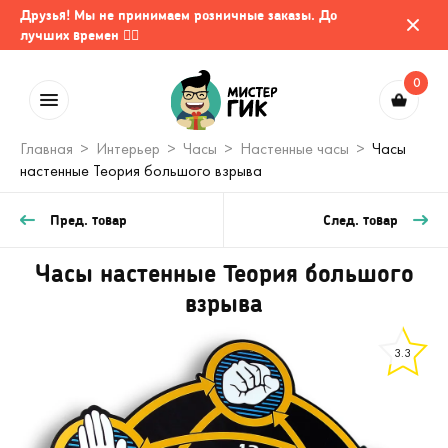
Друзья! Мы не принимаем розничные заказы. До
лучших времен 🤷‍♂️
0
Главная
Интерьер
Часы
Настенные часы
Часы
настенные Теория большого взрыва
Пред. товар
След. товар
Часы настенные Теория большого
взрыва
3.3