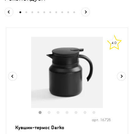
4.0
1
2
3
4
5
6
7
арт. 16728
Кувшин-термос Darko