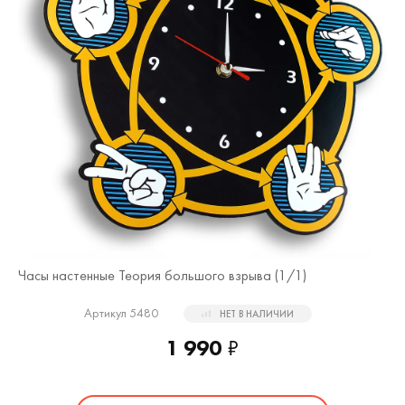
Часы настенные Теория большого взрыва (
1
/1)
Артикул 5480
НЕТ В НАЛИЧИИ
1 990
₽