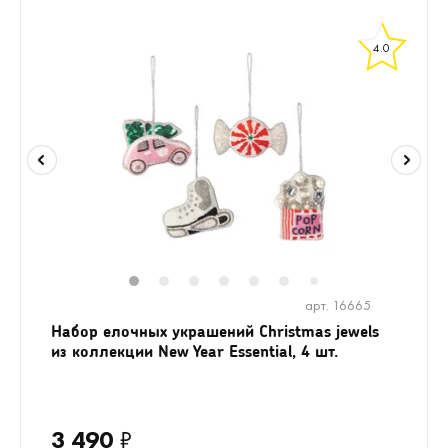
4.0
1
2
3
4
5
6
8
9
10
1
7
арт. 16665
Набор елочных украшений Christmas jewels
из коллекции New Year Essential, 4 шт.
3 490
₽