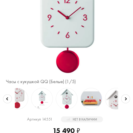
Часы с кукушкой QQ (Белые) (
1
/5)
Ча
Артикул 14551
НЕТ В НАЛИЧИИ
15 490
₽