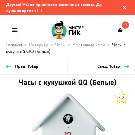
Друзья! Мы не принимаем розничные заказы. До
лучших времен 🤷‍♂️
0
Главная
Интерьер
Часы
Настенные часы
Часы с
кукушкой QQ (Белые)
Пред. товар
След. товар
Часы с кукушкой QQ (Белые)
4.0