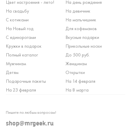
Цвет настроения - лето!
На день рождения
На свадьбу
На девичник
С котиками
На мальчишник
На Новый год
Для кофеманов
С единорогами
Вкусные подарки
Кружки в подарок
Прикольные носки
Полный каталог
До 500 руб.
Мужчинам
Женщинам
Детям
Открытки
Подарочные пакеты
На 14 февраля
На 23 февраля
На 8 марта
Пишите по любым вопросам!
shop@mrgeek.ru