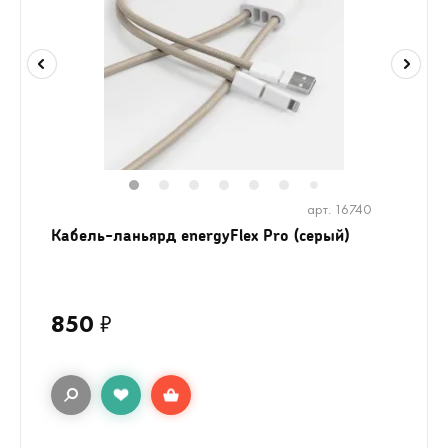
1
2
3
4
5
6
8
9
7
арт. 16740
Кабель-ланьярд energyFlex Pro (серый)
850
₽